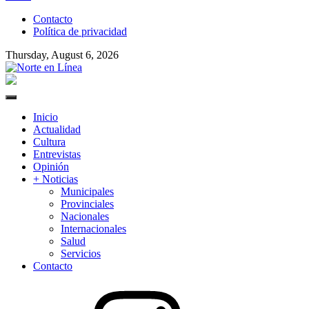
to
Contacto
content
Política de privacidad
Thursday, August 6, 2026
Norte en Línea
Primary
Menu
Inicio
Actualidad
Cultura
Entrevistas
Opinión
+ Noticias
Municipales
Provinciales
Nacionales
Internacionales
Salud
Servicios
Contacto
Instagram