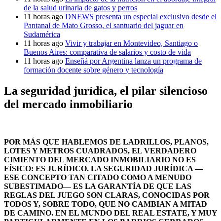
de la salud urinaria de gatos y perros
11 horas ago
DNEWS presenta un especial exclusivo desde el
Pantanal de Mato Grosso, el santuario del jaguar en
Sudamérica
11 horas ago
Vivir y trabajar en Montevideo, Santiago o
Buenos Aires: comparativa de salarios y costo de vida
11 horas ago
Enseñá por Argentina lanza un programa de
formación docente sobre género y tecnología
La seguridad jurídica, el pilar silencioso
del mercado inmobiliario
POR MÁS QUE HABLEMOS DE LADRILLOS, PLANOS,
LOTES Y METROS CUADRADOS, EL VERDADERO
CIMIENTO DEL MERCADO INMOBILIARIO NO ES
FÍSICO: ES JURÍDICO. LA SEGURIDAD JURÍDICA —
ESE CONCEPTO TAN CITADO COMO A MENUDO
SUBESTIMADO— ES LA GARANTÍA DE QUE LAS
REGLAS DEL JUEGO SON CLARAS, CONOCIDAS POR
TODOS Y, SOBRE TODO, QUE NO CAMBIAN A MITAD
DE CAMINO. EN EL MUNDO DEL REAL ESTATE, Y MUY