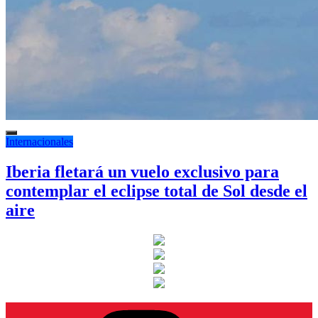
Internacionales
Iberia fletará un vuelo exclusivo para
contemplar el eclipse total de Sol desde el
aire
Instagram