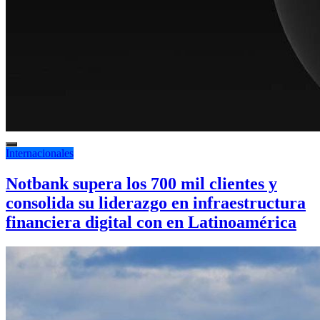
Internacionales
Notbank supera los 700 mil clientes y
consolida su liderazgo en infraestructura
financiera digital con en Latinoamérica