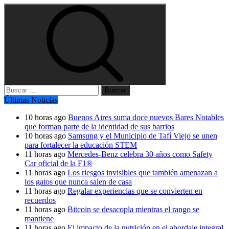
Buscar:
Últimas Noticias
10 horas ago
Buenos Aires suma doce nuevos Bares Notables
que forman parte de la identidad de sus barrios
10 horas ago
Samsung y el Municipio de Tafí Viejo se unen
para fortalecer la educación STEM
11 horas ago
Mercedes-Benz celebra 30 años como Safety
Car oficial de la F1®
11 horas ago
Los riesgos invisibles que también amenazan a
los gatos que nunca salen de casa
11 horas ago
Regalar experiencias que se convierten en
recuerdos
11 horas ago
Bitcoin se desacopla mientras el rango se
mantiene
11 horas ago
El impacto de la nutrición en el abordaje integral