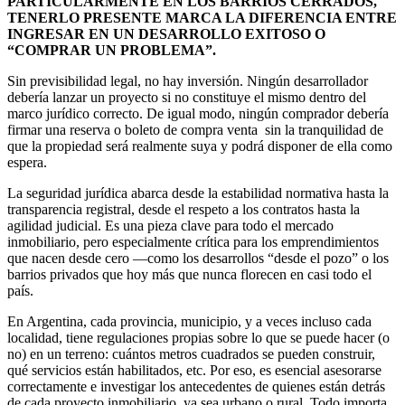
PARTICULARMENTE EN LOS BARRIOS CERRADOS,
TENERLO PRESENTE MARCA LA DIFERENCIA ENTRE
INGRESAR EN UN DESARROLLO EXITOSO O
“COMPRAR UN PROBLEMA”.
Sin previsibilidad legal, no hay inversión. Ningún desarrollador
debería lanzar un proyecto si no constituye el mismo dentro del
marco jurídico correcto. De igual modo, ningún comprador debería
firmar una reserva o boleto de compra venta sin la tranquilidad de
que la propiedad será realmente suya y podrá disponer de ella como
espera.
La seguridad jurídica abarca desde la estabilidad normativa hasta la
transparencia registral, desde el respeto a los contratos hasta la
agilidad judicial. Es una pieza clave para todo el mercado
inmobiliario, pero especialmente crítica para los emprendimientos
que nacen desde cero —como los desarrollos “desde el pozo” o los
barrios privados que hoy más que nunca florecen en casi todo el
país.
En Argentina, cada provincia, municipio, y a veces incluso cada
localidad, tiene regulaciones propias sobre lo que se puede hacer (o
no) en un terreno: cuántos metros cuadrados se pueden construir,
qué servicios están habilitados, etc. Por eso, es esencial asesorarse
correctamente e investigar los antecedentes de quienes están detrás
de cada proyecto inmobiliario, ya sea urbano o rural. Todo importa.