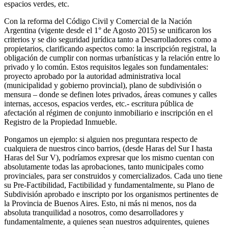
espacios verdes, etc.
Con la reforma del Código Civil y Comercial de la Nación
Argentina (vigente desde el 1° de Agosto 2015) se unificaron los
criterios y se dio seguridad jurídica tanto a Desarrolladores como a
propietarios, clarificando aspectos como: la inscripción registral, la
obligación de cumplir con normas urbanísticas y la relación entre lo
privado y lo común. Estos requisitos legales son fundamentales:
proyecto aprobado por la autoridad administrativa local
(municipalidad y gobierno provincial), plano de subdivisión o
mensura – donde se definen lotes privados, áreas comunes y calles
internas, accesos, espacios verdes, etc.- escritura pública de
afectación al régimen de conjunto inmobiliario e inscripción en el
Registro de la Propiedad Inmueble.
Pongamos un ejemplo: si alguien nos preguntara respecto de
cualquiera de nuestros cinco barrios, (desde Haras del Sur I hasta
Haras del Sur V), podríamos expresar que los mismo cuentan con
absolutamente todas las aprobaciones, tanto municipales como
provinciales, para ser construidos y comercializados. Cada uno tiene
su Pre-Factibilidad, Factibilidad y fundamentalmente, su Plano de
Subdivisión aprobado e inscripto por los organismos pertinentes de
la Provincia de Buenos Aires. Esto, ni más ni menos, nos da
absoluta tranquilidad a nosotros, como desarrolladores y
fundamentalmente, a quienes sean nuestros adquirentes, quienes