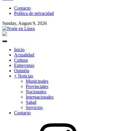
to
Contacto
content
Política de privacidad
Sunday, August 9, 2026
Norte en Línea
Primary
Menu
Inicio
Actualidad
Cultura
Entrevistas
Opinión
+ Noticias
Municipales
Provinciales
Nacionales
Internacionales
Salud
Servicios
Contacto
Instagram