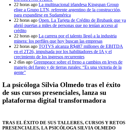
22 horas ago
La multinacional irlandesa Kingspan Group
elige a Grupo LTN, referente argentino de la construcción,
para expandirse en Sudamérica
22 horas ago
Open. La Tarjeta de Crédito de Brubank que ya
abrió puertas a miles de personas que no tenían acceso al
crédito
22 horas ago
La carrera por el talento llegó a la industria
minera: los perfiles que hoy buscan las empresas
22 horas ago
TOTVS alcanza R$487 millones de EBITDA
en el 2T26, impulsada por los habilitadores de IA y el
crecimiento de los ingresos recurrentes
2 días ago
Greenpeace sobre el freno a cambios en leyes de
manejo del fuego y de tierras rurales: “Es una victoria de la
gente”
La psicóloga Silvia Olmedo tras el éxito
de sus cursos presenciales, lanza su
plataforma digital transformadora
TRAS EL ÉXITO DE SUS TALLERES, CURSOS Y RETOS
PRESENCIALES, LA PSICÓLOGA SILVIA OLMEDO