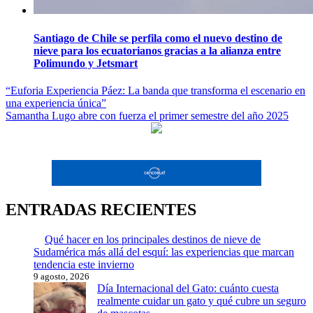
Santiago de Chile se perfila como el nuevo destino de
nieve para los ecuatorianos gracias a la alianza entre
Polimundo y Jetsmart
Navegación
“Euforia Experiencia Páez: La banda que transforma el escenario en
una experiencia única”
de
Samantha Lugo abre con fuerza el primer semestre del año 2025
entradas
ENTRADAS RECIENTES
Qué hacer en los principales destinos de nieve de
Sudamérica más allá del esquí: las experiencias que marcan
tendencia este invierno
9 agosto, 2026
Día Internacional del Gato: cuánto cuesta
realmente cuidar un gato y qué cubre un seguro