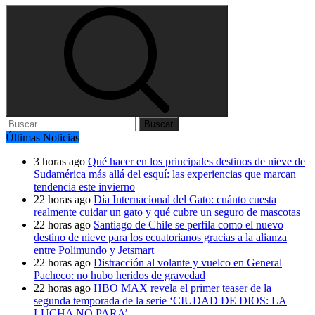
Buscar:
Últimas Noticias
3 horas ago
Qué hacer en los principales destinos de nieve de
Sudamérica más allá del esquí: las experiencias que marcan
tendencia este invierno
22 horas ago
Día Internacional del Gato: cuánto cuesta
realmente cuidar un gato y qué cubre un seguro de mascotas
22 horas ago
Santiago de Chile se perfila como el nuevo
destino de nieve para los ecuatorianos gracias a la alianza
entre Polimundo y Jetsmart
22 horas ago
Distracción al volante y vuelco en General
Pacheco: no hubo heridos de gravedad
22 horas ago
HBO MAX revela el primer teaser de la
segunda temporada de la serie ‘CIUDAD DE DIOS: LA
LUCHA NO PARA’