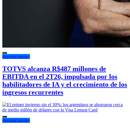
Internacionales
TOTVS alcanza R$487 millones de
EBITDA en el 2T26, impulsada por los
habilitadores de IA y el crecimiento de los
ingresos recurrentes
Internacionales