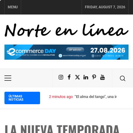
Skip
MENU
FRIDAY, AUGUST 7, 2026
to
content
NORTE EN LÍNEA
Instagram
Facebook
X
LinkedIn
Pinterest
YouTube
Primary
Menu
ÚLTIMAS
2 minutos ago
“El alma del tango”, una imperdibl
NOTICIAS
LA NUEVA TEMPORADA