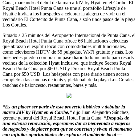
Cana, marcando el debut de la marca JdV by Hyatt en el Caribe. El
Royal Beach Hotel Punta Cana se une al portafolio Lifestyle de
Hyatt e invita a los huéspedes a celebrar la alegría de vivir en el
vecindario El Cortecito de Punta Cana, a solo unos pasos de la playa
Los Corales.
Situado a 25 minutos del Aeropuerto Internacional de Punta Cana, el
Royal Beach Hotel Punta Cana ofrece 66 habitaciones eclécticas
que abrazan el espíritu local con comodidades multifuncionales,
como televisores HDTV de 55 pulgadas, Wi-Fi gratuito y más. Los
huéspedes pueden comprar un pase diario todo incluido para resorts
vecinos de la colección Hyatt Inclusive, que incluye Secrets Royal
Beach Punta Cana por $60 USD y Dreams Royal Beach Punta
Cana por $50 USD. Los huéspedes con pase diario tienen acceso
completo a las canchas de tenis y pickleball de la playa Los Corales,
canchas de baloncesto, restaurantes, bares y más.
“Es un placer ser parte de este proyecto histórico y debutar la
marca JdV by Hyatt en el Caribe,”
dijo Juan Alejandro Sánchez,
gerente general del Royal Beach Hotel Punta Cana.
“Después de
una extensa renovación, esperamos dar la bienvenida a viajeros
de negocios y de placer para que se conecten y vivan el momento
con infinitas oportunidades de explorar el ambiente local —