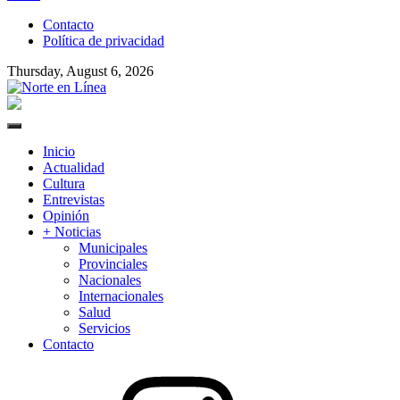
to
Contacto
content
Política de privacidad
Thursday, August 6, 2026
Norte en Línea
Primary
Menu
Inicio
Actualidad
Cultura
Entrevistas
Opinión
+ Noticias
Municipales
Provinciales
Nacionales
Internacionales
Salud
Servicios
Contacto
Instagram