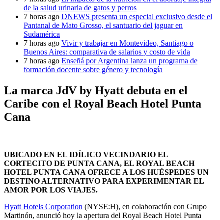
de la salud urinaria de gatos y perros
7 horas ago
DNEWS presenta un especial exclusivo desde el
Pantanal de Mato Grosso, el santuario del jaguar en
Sudamérica
7 horas ago
Vivir y trabajar en Montevideo, Santiago o
Buenos Aires: comparativa de salarios y costo de vida
7 horas ago
Enseñá por Argentina lanza un programa de
formación docente sobre género y tecnología
La marca JdV by Hyatt debuta en el
Caribe con el Royal Beach Hotel Punta
Cana
UBICADO EN EL IDÍLICO VECINDARIO EL
CORTECITO DE PUNTA CANA, EL ROYAL BEACH
HOTEL PUNTA CANA OFRECE A LOS HUÉSPEDES UN
DESTINO ALTERNATIVO PARA EXPERIMENTAR EL
AMOR POR LOS VIAJES.
Hyatt Hotels Corporation
(NYSE:H), en colaboración con Grupo
Martinón, anunció hoy la apertura del Royal Beach Hotel Punta