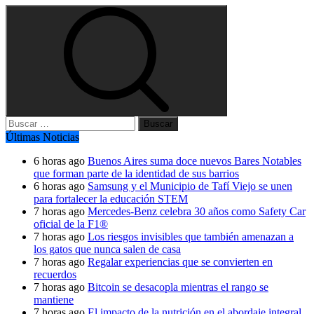
Buscar:
Últimas Noticias
6 horas ago
Buenos Aires suma doce nuevos Bares Notables
que forman parte de la identidad de sus barrios
6 horas ago
Samsung y el Municipio de Tafí Viejo se unen
para fortalecer la educación STEM
7 horas ago
Mercedes-Benz celebra 30 años como Safety Car
oficial de la F1®
7 horas ago
Los riesgos invisibles que también amenazan a
los gatos que nunca salen de casa
7 horas ago
Regalar experiencias que se convierten en
recuerdos
7 horas ago
Bitcoin se desacopla mientras el rango se
mantiene
7 horas ago
El impacto de la nutrición en el abordaje integral