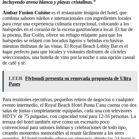
incluyendo arena blanca y playas cristalinas.”
Ambar Fusion Cuisine
es el restaurante insignia del hotel, que
combina sabores isleños e internacionales con ingredientes locales
para crear una experiencia culinaria excepcional, colocando a los
huéspedes en el corazón de la escena gastronómica local. El bar de
la piscina, Bar Colón, ofrece un refugio relajante para que los
huéspedes se relajen con bocados ligeros y bebidas exclusivas
mientras disfrutan de las vistas. El Royal Beach Lobby Bar es el
lugar perfecto para que locales y visitantes disfruten de cócteles
seleccionados, una botella de vino por la noche o una opción casual
de café y té.
LEER
Flybondi presenta su renovada propuesta de Ultra
Pases
Para reuniones ejecutivas, pequeños retiros de negocios o cualquier
evento intermedio, el Royal Beach Hotel Punta Cana cuenta con dos
salas de juntas completamente equipadas, cada una con televisores
HDTV de 75 pulgadas, con capacidad total para 12-16 personas. La
terraza del hotel también sirve como un escenario poco
convencional para uniones íntimas y celebraciones de todo tipo,
creando momentos memorables al reunir fácilmente a los seres
queridos. El hotel también ofrece un gimnasio abierto las 24 horas y