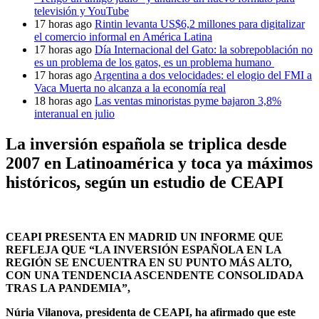
televisión y YouTube
17 horas ago
Rintin levanta US$6,2 millones para digitalizar
el comercio informal en América Latina
17 horas ago
Día Internacional del Gato: la sobrepoblación no
es un problema de los gatos, es un problema humano
17 horas ago
Argentina a dos velocidades: el elogio del FMI a
Vaca Muerta no alcanza a la economía real
18 horas ago
Las ventas minoristas pyme bajaron 3,8%
interanual en julio
La inversión española se triplica desde
2007 en Latinoamérica y toca ya máximos
históricos, según un estudio de CEAPI
CEAPI PRESENTA EN MADRID UN INFORME QUE
REFLEJA
QUE “LA INVERSIÓN ESPAÑOLA EN LA
REGIÓN SE ENCUENTRA EN SU PUNTO MÁS ALTO,
CON UNA TENDENCIA ASCENDENTE CONSOLIDADA
TRAS LA PANDEMIA”,
Núria Vilanova, presidenta de CEAPI, ha afirmado que este