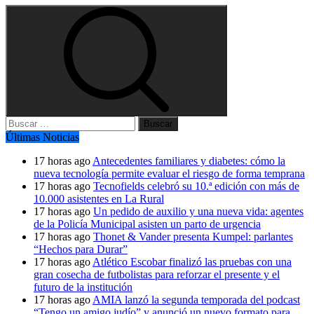
Buscar:
Últimas Noticias
17 horas ago
Antecedentes familiares y diabetes: cómo la
nueva tecnología permite evaluar el riesgo de forma temprana
17 horas ago
Tecnofields celebró su 10.ª edición con más de
10.000 asistentes en La Rural
17 horas ago
Un pedido de auxilio y una nueva vida: agentes
de la Policía Municipal asisten un parto de urgencia
17 horas ago
Thonet & Vander presenta Kumpel: parlantes
“Hechos para Durar”
17 horas ago
Atlético Escobar finalizó las pruebas con una
gran cosecha de futbolistas para reforzar el presente y el
futuro de la institución
17 horas ago
AMIA lanzó la segunda temporada del podcast
“Tengo un amigo judío” y anunció un nuevo formato para