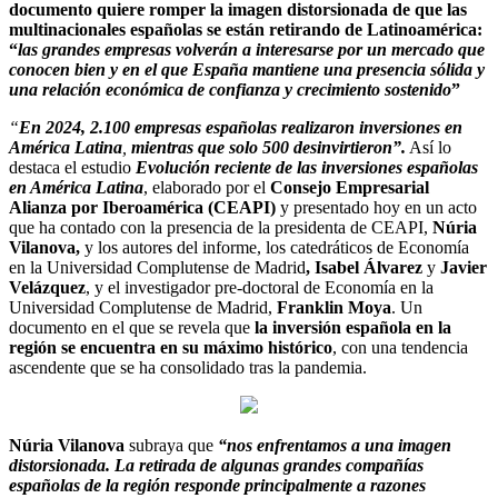
documento quiere romper la imagen distorsionada de que las
multinacionales españolas se están retirando de Latinoamérica:
“
las grandes empresas volverán a interesarse por un mercado que
conocen bien y en el que España mantiene una presencia sólida y
una relación económica de confianza y crecimiento sostenido
”
“
En 2024, 2.100 empresas españolas realizaron inversiones en
América Latina
,
mientras que solo 500 desinvirtieron”.
Así lo
destaca el estudio
Evolución reciente de las inversiones españolas
en América Latina
, elaborado por el
Consejo Empresarial
Alianza por Iberoamérica (CEAPI)
y presentado hoy en un acto
que ha contado con la presencia de la presidenta de CEAPI,
Núria
Vilanova,
y los autores del informe, los catedráticos de Economía
en la Universidad Complutense de Madrid
, Isabel Álvarez
y
Javier
Velázquez
, y el investigador pre-doctoral de Economía en la
Universidad Complutense de Madrid,
Franklin Moya
. Un
documento en el que se revela que
la inversión española en la
región se encuentra en su máximo histórico
, con una tendencia
ascendente que se ha consolidado tras la pandemia.
Núria Vilanova
subraya que
“nos enfrentamos a una imagen
distorsionada. La retirada de algunas grandes compañías
españolas de la región responde principalmente a razones