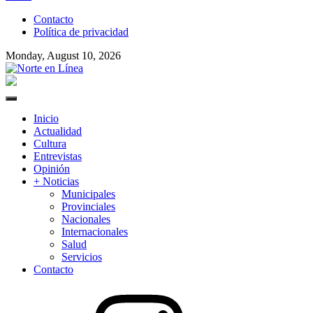
to
Contacto
content
Política de privacidad
Monday, August 10, 2026
Norte en Línea
Primary
Menu
Inicio
Actualidad
Cultura
Entrevistas
Opinión
+ Noticias
Municipales
Provinciales
Nacionales
Internacionales
Salud
Servicios
Contacto
Instagram