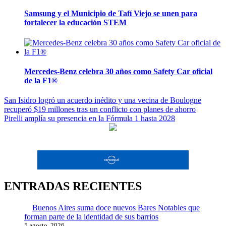
Samsung y el Municipio de Tafí Viejo se unen para
fortalecer la educación STEM
Mercedes-Benz celebra 30 años como Safety Car oficial
de la F1®
Navegación
San Isidro logró un acuerdo inédito y una vecina de Boulogne
recuperó $19 millones tras un conflicto con planes de ahorro
de
Pirelli amplía su presencia en la Fórmula 1 hasta 2028
entradas
ENTRADAS RECIENTES
Buenos Aires suma doce nuevos Bares Notables que
forman parte de la identidad de sus barrios
5 agosto, 2026