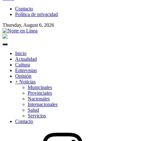
to
Contacto
content
Política de privacidad
Thursday, August 6, 2026
Norte en Línea
Primary
Menu
Inicio
Actualidad
Cultura
Entrevistas
Opinión
+ Noticias
Municipales
Provinciales
Nacionales
Internacionales
Salud
Servicios
Contacto
Instagram