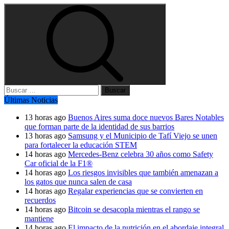
Buscar:
Últimas Noticias
13 horas ago
Buenos Aires suma doce nuevos Bares Notables
que forman parte de la identidad de sus barrios
13 horas ago
Samsung y el Municipio de Tafí Viejo se unen
para fortalecer la educación STEM
14 horas ago
Mercedes-Benz celebra 30 años como Safety
Car oficial de la F1®
14 horas ago
Los riesgos invisibles que también amenazan a
los gatos que nunca salen de casa
14 horas ago
Regalar experiencias que se convierten en
recuerdos
14 horas ago
Bitcoin se desacopla mientras el rango se
mantiene
14 horas ago
El impacto de la nutrición en el abordaje integral