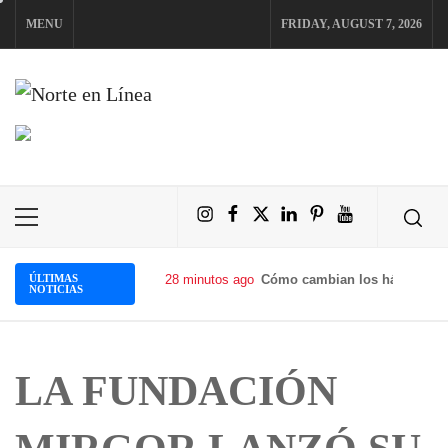
Skip
MENU
FRIDAY, AUGUST 7, 2026
to
content
NORTE EN LÍNEA
Instagram
Facebook
X
LinkedIn
Pinterest
YouTube
Primary
Menu
ÚLTIMAS
28 minutos ago
Cómo cambian los hábitos de 
NOTICIAS
LA FUNDACIÓN