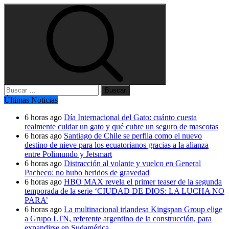
Buscar:
Últimas Noticias
6 horas ago
Día Internacional del Gato: cuánto cuesta
realmente cuidar un gato y qué cubre un seguro de mascotas
6 horas ago
Santiago de Chile se perfila como el nuevo
destino de nieve para los ecuatorianos gracias a la alianza
entre Polimundo y Jetsmart
6 horas ago
Distracción al volante y vuelco en General
Pacheco: no hubo heridos de gravedad
6 horas ago
HBO MAX revela el primer teaser de la segunda
temporada de la serie ‘CIUDAD DE DIOS: LA LUCHA NO
PARA’
6 horas ago
La multinacional irlandesa Kingspan Group elige
a Grupo LTN, referente argentino de la construcción, para
expandirse en Sudamérica