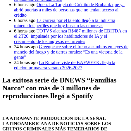
6 horas ago
Open. La Tarjeta de Crédito de Brubank que ya
abrió puertas a miles de personas que no tenían acceso al
crédito
6 horas ago
La carrera por el talento llegó a la industria
minera: los perfiles que hoy buscan las empresas
6 horas ago
TOTVS alcanza R$487 millones de EBITDA en
el 2T26, impulsada por los habilitadores de IA y el
crecimiento de los ingresos recurrentes
24 horas ago
Greenpeace sobre el freno a cambios en leyes de
manejo del fuego y de tierras rurales: “Es una victoria de la
gente”
24 horas ago
La Rural se viste de BAFWEEK: llega la
edición primavera verano 2026-2027
La exitosa serie de DNEWS “Familias
Narco” con más de 3 millones de
reproducciones llegó a Spotify
LA ATRAPANTE PRODUCCIÓN DE LA SEÑAL
LATINOAMERICANA DE NOTICIAS SOBRE LOS
GRUPOS CRIMINALES MÁS TEMERARIOS DE