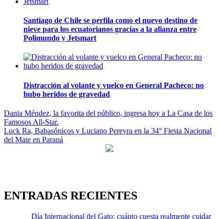
Santiago de Chile se perfila como el nuevo destino de
nieve para los ecuatorianos gracias a la alianza entre
Polimundo y Jetsmart
Distracción al volante y vuelco en General Pacheco: no
hubo heridos de gravedad
Navegación
Dania Méndez, la favorita del público, ingresa hoy a La Casa de los
Famosos All-Star.
de
Luck Ra, Babasónicos y Luciano Pereyra en la 34° Fiesta Nacional
entradas
del Mate en Paraná
ENTRADAS RECIENTES
Día Internacional del Gato: cuánto cuesta realmente cuidar