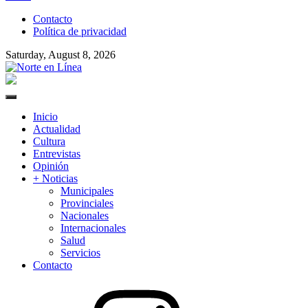
to
Contacto
content
Política de privacidad
Saturday, August 8, 2026
Norte en Línea
Primary
Menu
Inicio
Actualidad
Cultura
Entrevistas
Opinión
+ Noticias
Municipales
Provinciales
Nacionales
Internacionales
Salud
Servicios
Contacto
Instagram