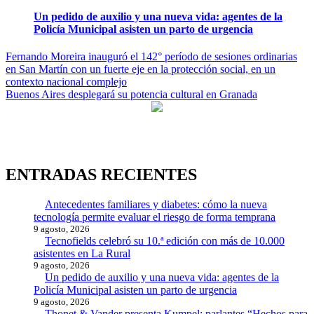
Un pedido de auxilio y una nueva vida: agentes de la
Policía Municipal asisten un parto de urgencia
Navegación
Fernando Moreira inauguró el 142° período de sesiones ordinarias
en San Martín con un fuerte eje en la protección social, en un
de
contexto nacional complejo
entradas
Buenos Aires desplegará su potencia cultural en Granada
ENTRADAS RECIENTES
Antecedentes familiares y diabetes: cómo la nueva
tecnología permite evaluar el riesgo de forma temprana
9 agosto, 2026
Tecnofields celebró su 10.ª edición con más de 10.000
asistentes en La Rural
9 agosto, 2026
Un pedido de auxilio y una nueva vida: agentes de la
Policía Municipal asisten un parto de urgencia
9 agosto, 2026
Thonet & Vander presenta Kumpel: parlantes “Hechos para