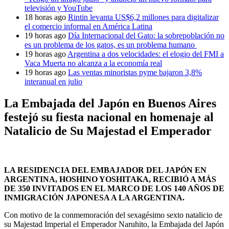
televisión y YouTube
18 horas ago
Rintin levanta US$6,2 millones para digitalizar
el comercio informal en América Latina
19 horas ago
Día Internacional del Gato: la sobrepoblación no
es un problema de los gatos, es un problema humano
19 horas ago
Argentina a dos velocidades: el elogio del FMI a
Vaca Muerta no alcanza a la economía real
19 horas ago
Las ventas minoristas pyme bajaron 3,8%
interanual en julio
La Embajada del Japón en Buenos Aires
festejó su fiesta nacional en homenaje al
Natalicio de Su Majestad el Emperador
LA RESIDENCIA DEL EMBAJADOR DEL JAPÓN EN
ARGENTINA, HOSHINO YOSHITAKA, RECIBIÓ A MÁS
DE 350 INVITADOS EN EL MARCO DE LOS 140 AÑOS DE
INMIGRACIÓN JAPONESA A LA ARGENTINA.
Con motivo de la conmemoración del sexagésimo sexto natalicio de
su Majestad Imperial el Emperador Naruhito, la Embajada del Japón