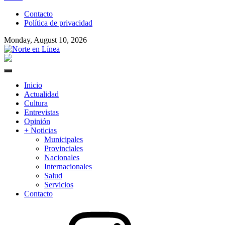
to
Contacto
content
Política de privacidad
Monday, August 10, 2026
Norte en Línea
Primary
Menu
Inicio
Actualidad
Cultura
Entrevistas
Opinión
+ Noticias
Municipales
Provinciales
Nacionales
Internacionales
Salud
Servicios
Contacto
Instagram