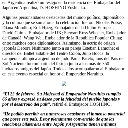
en Argentina realizó un festejo en la residencia del Embajador del
Japón en Argentina, D. HOSHINO Yoshitaka.
Algunas personalidades destacadas del mundo político, diplomático
y la cultura que se sumaron a la celebración fueron: Nicolás Posse;
Diana Mondino; Erik Høeg, Embajador de la Unión Europea;
David Cairns, Embajador de UK; Stewart Ross Wheeler, Embajador
de Canadá; Wang Wei, Embajador de la República Popular China;
entre muchos otros diplomáticos. Asimismo, la actriz de origen
japonés Debora Nishimoto junto a su pareja Esteban Lamothe; el
director del Ballet Estable del Teatro Colón, Julio Bocca; la
campeona olímpica argentina de judo Paula Pareto; fans del País del
Sol Naciente fueron parte del festejo junto a los más de 350
invitados amigos del Japón. Todos ellos acompañaron al Embajador
en este evento especial en honor al Emperador Naruhito.
“El 23 de febrero, Su Majestad el Emperador Naruhito cumplió
66 años y expresó su deseo por la felicidad del pueblo japonés y
por el desarrollo del país”,
refirió el Embajador HOSHINO.
“He podido percibir en numerosas ocasiones el inmenso potencial
que posee este país. Estoy plenamente convencido de que las
relaciones bilaterales entre Japón y Argentina tienen infinitas