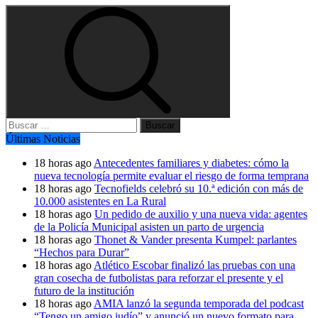
Buscar:
Últimas Noticias
18 horas ago
Antecedentes familiares y diabetes: cómo la
nueva tecnología permite evaluar el riesgo de forma temprana
18 horas ago
Tecnofields celebró su 10.ª edición con más de
10.000 asistentes en La Rural
18 horas ago
Un pedido de auxilio y una nueva vida: agentes
de la Policía Municipal asisten un parto de urgencia
18 horas ago
Thonet & Vander presenta Kumpel: parlantes
“Hechos para Durar”
18 horas ago
Atlético Escobar finalizó las pruebas con una
gran cosecha de futbolistas para reforzar el presente y el
futuro de la institución
18 horas ago
AMIA lanzó la segunda temporada del podcast
“Tengo un amigo judío” y anunció un nuevo formato para