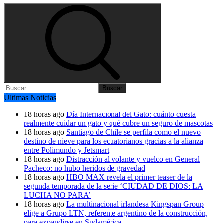
Buscar:
Últimas Noticias
18 horas ago
Día Internacional del Gato: cuánto cuesta
realmente cuidar un gato y qué cubre un seguro de mascotas
18 horas ago
Santiago de Chile se perfila como el nuevo
destino de nieve para los ecuatorianos gracias a la alianza
entre Polimundo y Jetsmart
18 horas ago
Distracción al volante y vuelco en General
Pacheco: no hubo heridos de gravedad
18 horas ago
HBO MAX revela el primer teaser de la
segunda temporada de la serie ‘CIUDAD DE DIOS: LA
LUCHA NO PARA’
18 horas ago
La multinacional irlandesa Kingspan Group
elige a Grupo LTN, referente argentino de la construcción,
para expandirse en Sudamérica