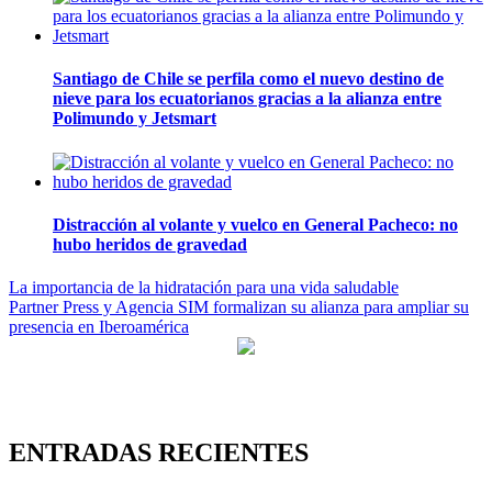
Santiago de Chile se perfila como el nuevo destino de
nieve para los ecuatorianos gracias a la alianza entre
Polimundo y Jetsmart
Distracción al volante y vuelco en General Pacheco: no
hubo heridos de gravedad
Navegación
La importancia de la hidratación para una vida saludable
Partner Press y Agencia SIM formalizan su alianza para ampliar su
de
presencia en Iberoamérica
entradas
ENTRADAS RECIENTES