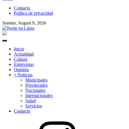
to
Contacto
content
Política de privacidad
Sunday, August 9, 2026
Norte en Línea
Primary
Menu
Inicio
Actualidad
Cultura
Entrevistas
Opinión
+ Noticias
Municipales
Provinciales
Nacionales
Internacionales
Salud
Servicios
Contacto
Instagram