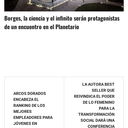
Borges, la ciencia y el infinito serán protagonistas
de un encuentro en el Planetario
Navegación
LA AUTORA BEST
SELLER QUE
de
ARCOS DORADOS
REIVINDICA EL PODER
ENCABEZA EL
DE LO FEMENINO
entradas
RANKING DE LOS
PARA LA
MEJORES
TRANSFORMACIÓN
EMPLEADORES PARA
SOCIAL DARÁ UNA
JÓVENES EN
CONFERENCIA