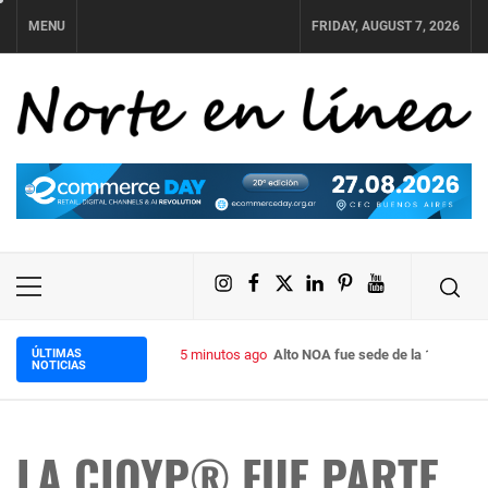
Skip
MENU
FRIDAY, AUGUST 7, 2026
to
content
NORTE EN LÍNEA
Instagram
Facebook
X
LinkedIn
Pinterest
YouTube
Primary
Menu
ÚLTIMAS
5 minutos ago
Alto NOA fue sede de la 10ª edició
NOTICIAS
LA CIQYP® FUE PARTE