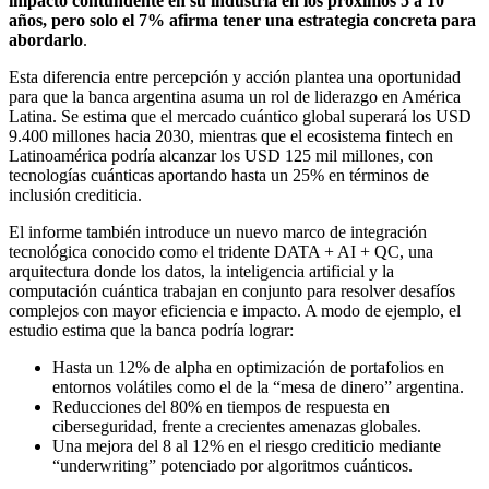
impacto contundente en su industria en los próximos 5 a 10
años, pero solo el 7% afirma tener una estrategia concreta para
abordarlo
.
Esta diferencia entre percepción y acción plantea una oportunidad
para que la banca argentina asuma un rol de liderazgo en América
Latina. Se estima que el mercado cuántico global superará los USD
9.400 millones hacia 2030, mientras que el ecosistema fintech en
Latinoamérica podría alcanzar los USD 125 mil millones, con
tecnologías cuánticas aportando hasta un 25% en términos de
inclusión crediticia.
El informe también introduce un nuevo marco de integración
tecnológica conocido como el tridente DATA + AI + QC, una
arquitectura donde los datos, la inteligencia artificial y la
computación cuántica trabajan en conjunto para resolver desafíos
complejos con mayor eficiencia e impacto. A modo de ejemplo, el
estudio estima que la banca podría lograr:
Hasta un 12% de alpha en optimización de portafolios en
entornos volátiles como el de la “mesa de dinero” argentina.
Reducciones del 80% en tiempos de respuesta en
ciberseguridad, frente a crecientes amenazas globales.
Una mejora del 8 al 12% en el riesgo crediticio mediante
“underwriting” potenciado por algoritmos cuánticos.