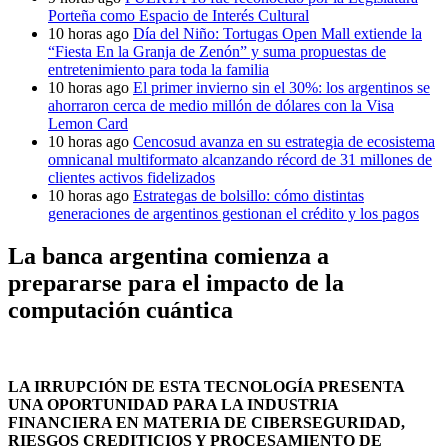
Porteña como Espacio de Interés Cultural
10 horas ago
Día del Niño: Tortugas Open Mall extiende la
“Fiesta En la Granja de Zenón” y suma propuestas de
entretenimiento para toda la familia
10 horas ago
El primer invierno sin el 30%: los argentinos se
ahorraron cerca de medio millón de dólares con la Visa
Lemon Card
10 horas ago
Cencosud avanza en su estrategia de ecosistema
omnicanal multiformato alcanzando récord de 31 millones de
clientes activos fidelizados
10 horas ago
Estrategas de bolsillo: cómo distintas
generaciones de argentinos gestionan el crédito y los pagos
La banca argentina comienza a
prepararse para el impacto de la
computación cuántica
LA IRRUPCIÓN DE ESTA TECNOLOGÍA PRESENTA
UNA OPORTUNIDAD PARA LA INDUSTRIA
FINANCIERA EN MATERIA DE CIBERSEGURIDAD,
RIESGOS CREDITICIOS Y PROCESAMIENTO DE