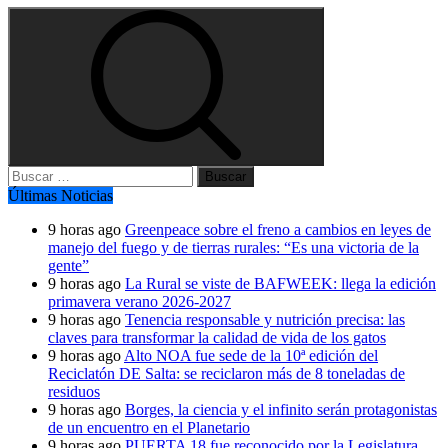
Buscar:
Últimas Noticias
9 horas ago
Greenpeace sobre el freno a cambios en leyes de
manejo del fuego y de tierras rurales: “Es una victoria de la
gente”
9 horas ago
La Rural se viste de BAFWEEK: llega la edición
primavera verano 2026-2027
9 horas ago
Tenencia responsable y nutrición precisa: las
claves para transformar la calidad de vida de los gatos
9 horas ago
Alto NOA fue sede de la 10ª edición del
Reciclatón DE Salta: se reciclaron más de 8 toneladas de
residuos
9 horas ago
Borges, la ciencia y el infinito serán protagonistas
de un encuentro en el Planetario
9 horas ago
PUERTA 18 fue reconocido por la Legislatura