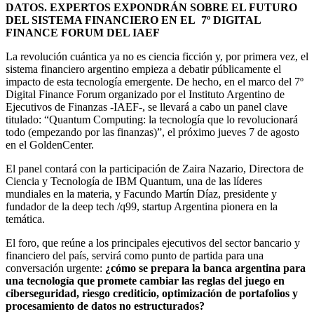
DATOS. EXPERTOS EXPONDRÁN SOBRE EL FUTURO
DEL SISTEMA FINANCIERO EN EL 7º DIGITAL
FINANCE FORUM DEL IAEF
La revolución cuántica ya no es ciencia ficción y, por primera vez, el
sistema financiero argentino empieza a debatir públicamente el
impacto de esta tecnología emergente. De hecho, en el marco del 7º
Digital Finance Forum organizado por el Instituto Argentino de
Ejecutivos de Finanzas -IAEF-, se llevará a cabo un panel clave
titulado: “Quantum Computing: la tecnología que lo revolucionará
todo (empezando por las finanzas)”, el próximo jueves 7 de agosto
en el GoldenCenter.
El panel contará con la participación de Zaira Nazario, Directora de
Ciencia y Tecnología de IBM Quantum, una de las líderes
mundiales en la materia, y Facundo Martín Díaz, presidente y
fundador de la deep tech /q99, startup Argentina pionera en la
temática.
El foro, que reúne a los principales ejecutivos del sector bancario y
financiero del país, servirá como punto de partida para una
conversación urgente:
¿cómo se prepara la banca argentina para
una tecnología que promete cambiar las reglas del juego en
ciberseguridad, riesgo crediticio, optimización de portafolios y
procesamiento de datos no estructurados?