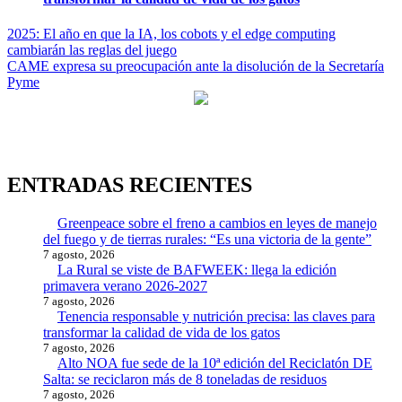
Navegación
2025: El año en que la IA, los cobots y el edge computing
cambiarán las reglas del juego
de
CAME expresa su preocupación ante la disolución de la Secretaría
entradas
Pyme
ENTRADAS RECIENTES
Greenpeace sobre el freno a cambios en leyes de manejo
del fuego y de tierras rurales: “Es una victoria de la gente”
7 agosto, 2026
La Rural se viste de BAFWEEK: llega la edición
primavera verano 2026-2027
7 agosto, 2026
Tenencia responsable y nutrición precisa: las claves para
transformar la calidad de vida de los gatos
7 agosto, 2026
Alto NOA fue sede de la 10ª edición del Reciclatón DE
Salta: se reciclaron más de 8 toneladas de residuos
7 agosto, 2026