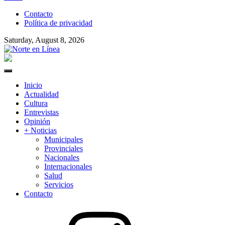
to
Contacto
content
Política de privacidad
Saturday, August 8, 2026
Norte en Línea
Primary
Menu
Inicio
Actualidad
Cultura
Entrevistas
Opinión
+ Noticias
Municipales
Provinciales
Nacionales
Internacionales
Salud
Servicios
Contacto
Instagram