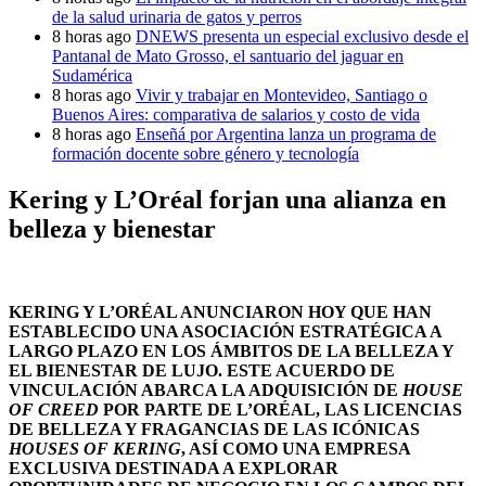
de la salud urinaria de gatos y perros
8 horas ago
DNEWS presenta un especial exclusivo desde el
Pantanal de Mato Grosso, el santuario del jaguar en
Sudamérica
8 horas ago
Vivir y trabajar en Montevideo, Santiago o
Buenos Aires: comparativa de salarios y costo de vida
8 horas ago
Enseñá por Argentina lanza un programa de
formación docente sobre género y tecnología
Kering y L’Oréal forjan una alianza en
belleza y bienestar
KERING Y L’ORÉAL ANUNCIARON HOY QUE HAN
ESTABLECIDO UNA ASOCIACIÓN ESTRATÉGICA A
LARGO PLAZO EN LOS ÁMBITOS DE LA BELLEZA Y
EL BIENESTAR DE LUJO. ESTE ACUERDO DE
VINCULACIÓN ABARCA LA ADQUISICIÓN DE
HOUSE
OF CREED
POR PARTE DE L’ORÉAL, LAS LICENCIAS
DE BELLEZA Y FRAGANCIAS DE LAS ICÓNICAS
HOUSES OF KERING
, ASÍ COMO UNA EMPRESA
EXCLUSIVA DESTINADA A EXPLORAR