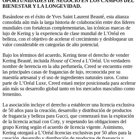
OPORTUNIDADES DE NEGOCIO EN LOS CAMPOS DEL
BIENESTAR Y LA LONGEVIDAD.
Basándose en el éxito de Yves Saint Laurent Beauté, esta alianza
consolida aún más la larga historia de colaboración entre dos líderes
mundiales con fortalezas complementarias, las icónicas marcas de
lujo de Kering y la experiencia de clase mundial de L’Oréal en
belleza, con el objetivo de acelerar el crecimiento y desbloquear un
valor considerable en categorías de alto potencial.
Bajo los términos del acuerdo, Kering tiene el derecho de vender
Kering Beauté, incluida
House of Creed
a L’Oréal. Un verdadero
nombre de herencia en la alta perfumería, Creed se encuentra entre
las principales casas de fragancias de lujo, reconocida por su
maestría artesanal y el uso de ingredientes naturales raros. Como
parte de L’Oréal Luxe, Creed estará mejor posicionada para acelerar
aún más su desarrollo global tanto en los mercados masculino como
femenino.
La asociación incluye el derecho a establecer una licencia exclusiva
de 50 años para la creación, desarrollo y distribución de productos
de fragancia y belleza para Gucci, que comenzará tras la expiración
de la licencia actual con Coty, y respetando las obligaciones del
grupo Kering según el acuerdo de licencia vigente. Asimismo,
Kering otorgará a L’Oréal licencias exclusivas por 50 años para la
creación, desarrollo y distribución de productos de fragancia y