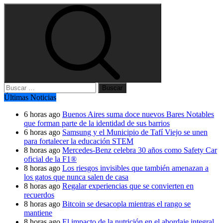
Buscar:
Últimas Noticias
6 horas ago
Buenos Aires suma doce nuevos Bares Notables
que forman parte de la identidad de sus barrios
6 horas ago
Samsung y el Municipio de Tafí Viejo se unen
para fortalecer la educación STEM
8 horas ago
Mercedes-Benz celebra 30 años como Safety Car
oficial de la F1®
8 horas ago
Los riesgos invisibles que también amenazan a
los gatos que nunca salen de casa
8 horas ago
Regalar experiencias que se convierten en
recuerdos
8 horas ago
Bitcoin se desacopla mientras el rango se
mantiene
8 horas ago
El impacto de la nutrición en el abordaje integral