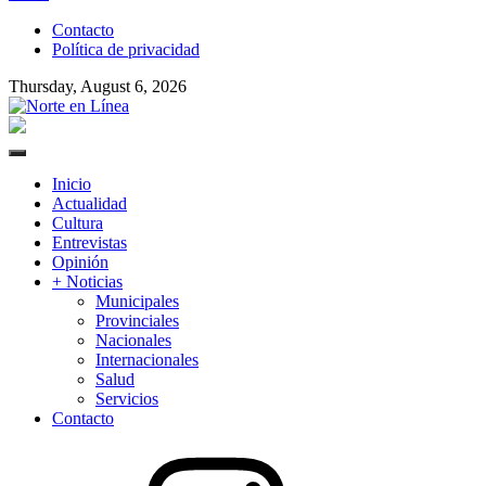
to
Contacto
content
Política de privacidad
Thursday, August 6, 2026
Norte en Línea
Primary
Menu
Inicio
Actualidad
Cultura
Entrevistas
Opinión
+ Noticias
Municipales
Provinciales
Nacionales
Internacionales
Salud
Servicios
Contacto
Instagram