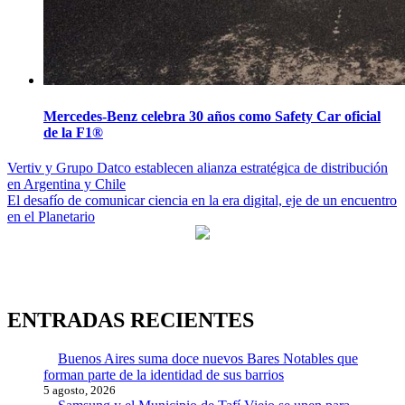
Mercedes-Benz celebra 30 años como Safety Car oficial
de la F1®
Navegación
Vertiv y Grupo Datco establecen alianza estratégica de distribución
en Argentina y Chile
de
El desafío de comunicar ciencia en la era digital, eje de un encuentro
entradas
en el Planetario
ENTRADAS RECIENTES
Buenos Aires suma doce nuevos Bares Notables que
forman parte de la identidad de sus barrios
5 agosto, 2026