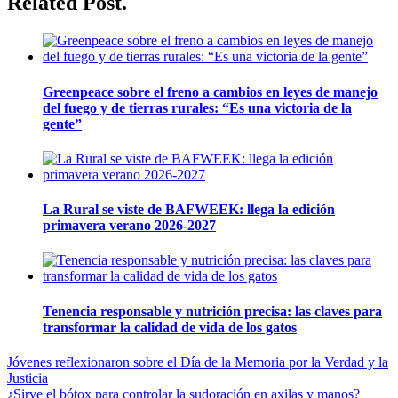
Related Post.
Greenpeace sobre el freno a cambios en leyes de manejo
del fuego y de tierras rurales: “Es una victoria de la
gente”
La Rural se viste de BAFWEEK: llega la edición
primavera verano 2026-2027
Tenencia responsable y nutrición precisa: las claves para
transformar la calidad de vida de los gatos
Navegación
Jóvenes reflexionaron sobre el Día de la Memoria por la Verdad y la
Justicia
de
¿Sirve el bótox para controlar la sudoración en axilas y manos?