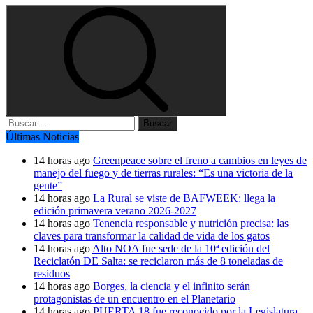
Buscar:
Últimas Noticias
14 horas ago
Greenpeace sobre el freno a cambios en leyes de
manejo del fuego y de tierras rurales: “Es una victoria de la
gente”
14 horas ago
La Rural se viste de BAFWEEK: llega la
edición primavera verano 2026-2027
14 horas ago
Tenencia responsable y nutrición precisa: las
claves para transformar la calidad de vida de los gatos
14 horas ago
Alto NOA fue sede de la 10ª edición del
Reciclatón DE Salta: se reciclaron más de 8 toneladas de
residuos
14 horas ago
Borges, la ciencia y el infinito serán
protagonistas de un encuentro en el Planetario
14 horas ago
PUERTA 18 fue reconocido por la Legislatura