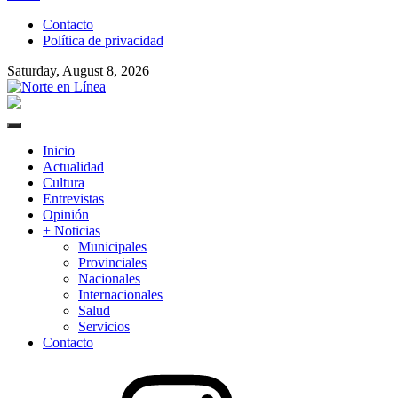
to
Contacto
content
Política de privacidad
Saturday, August 8, 2026
Norte en Línea
Primary
Menu
Inicio
Actualidad
Cultura
Entrevistas
Opinión
+ Noticias
Municipales
Provinciales
Nacionales
Internacionales
Salud
Servicios
Contacto
Instagram