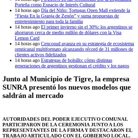
Porteña como Espacio de Interés Cultural
14 horas ago
Día del Niño: Tortugas Open Mall extiende la
“Fiesta En la Granja de Zenón” y suma propuestas de
entretenimiento para toda la familia
14 horas ago
El primer invierno sin el 30%: los argentinos se
ahorraron cerca de medio millón de dólares con la Visa
Lemon Card
14 horas ago
Cencosud avanza en su estrategia de ecosistema
omnicanal multiformato alcanzando récord de 31 millones de
clientes activos fidelizados
14 horas ago
Estrategas de bolsillo: cómo distintas
generaciones de argentinos gestionan el crédito y los pagos
Junto al Municipio de Tigre, la empresa
SUNRA presentó los nuevos modelos que
saldrán al mercado
AUTORIDADES DEL PODER EJECUTIVO COMUNAL
PARTICIPARON DE LA CEREMONIA JUNTO A LOS
REPRESENTANTES DE LA FIRMA Y DESTACARON EL
TRABAJO ARTICULADO CON EL GOBIERNO LOCAL.