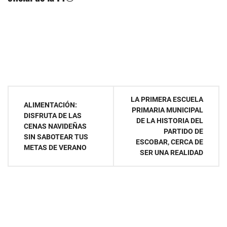
Navegación
LA PRIMERA ESCUELA
ALIMENTACIÓN:
PRIMARIA MUNICIPAL
de
DISFRUTA DE LAS
DE LA HISTORIA DEL
CENAS NAVIDEÑAS
PARTIDO DE
entradas
SIN SABOTEAR TUS
ESCOBAR, CERCA DE
METAS DE VERANO
SER UNA REALIDAD