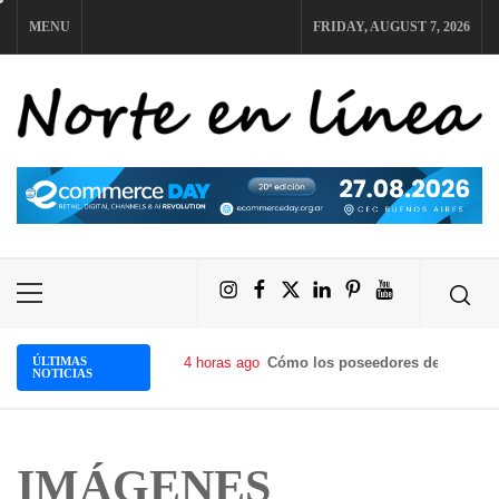
Skip
MENU
FRIDAY, AUGUST 7, 2026
to
content
NORTE EN LÍNEA
Instagram
Facebook
X
LinkedIn
Pinterest
YouTube
Primary
Menu
ÚLTIMAS
4 horas ago
Cómo los poseedores de criptomo
NOTICIAS
IMÁGENES