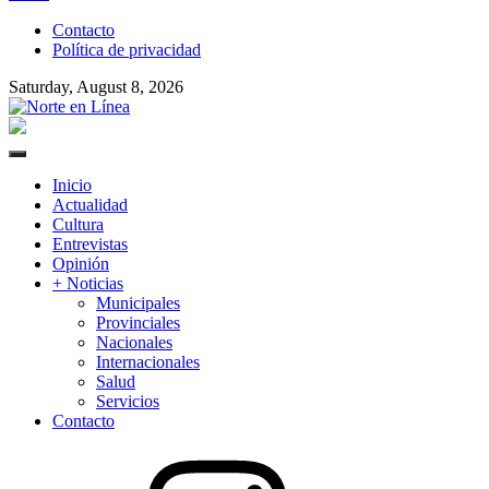
to
Contacto
content
Política de privacidad
Saturday, August 8, 2026
Norte en Línea
Primary
Menu
Inicio
Actualidad
Cultura
Entrevistas
Opinión
+ Noticias
Municipales
Provinciales
Nacionales
Internacionales
Salud
Servicios
Contacto
Instagram