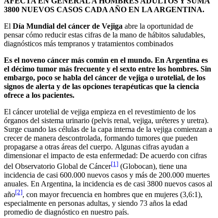
AFECTA EN GENERAL A HOMBRES ADULTOS Y SUMA
3800 NUEVOS CASOS CADA AÑO EN LA ARGENTINA.
El
Día Mundial del cáncer de Vejiga
abre la oportunidad de
pensar cómo reducir estas cifras de la mano de hábitos saludables,
diagnósticos más tempranos y tratamientos combinados
Es el noveno cáncer más común en el mundo. En Argentina es
el décimo tumor más frecuente y el sexto entre los hombres. Sin
embargo, poco se habla del cáncer de vejiga o urotelial, de los
signos de alerta y de las opciones terapéuticas que la ciencia
ofrece a los pacientes.
El cáncer urotelial de vejiga empieza en el revestimiento de los
órganos del sistema urinario (pelvis renal, vejiga, uréteres y uretra).
Surge cuando las células de la capa interna de la vejiga comienzan a
crecer de manera descontrolada, formando tumores que pueden
propagarse a otras áreas del cuerpo. Algunas cifras ayudan a
dimensionar el impacto de esta enfermedad: De acuerdo con cifras
[1]
del Observatorio Global de Cáncer
(Globocan), tiene una
incidencia de casi 600.000 nuevos casos y más de 200.000 muertes
anuales. En Argentina, la incidencia es de casi 3800 nuevos casos al
[2]
año
, con mayor frecuencia en hombres que en mujeres (3,6:1),
especialmente en personas adultas, y siendo 73 años la edad
promedio de diagnóstico en nuestro país.