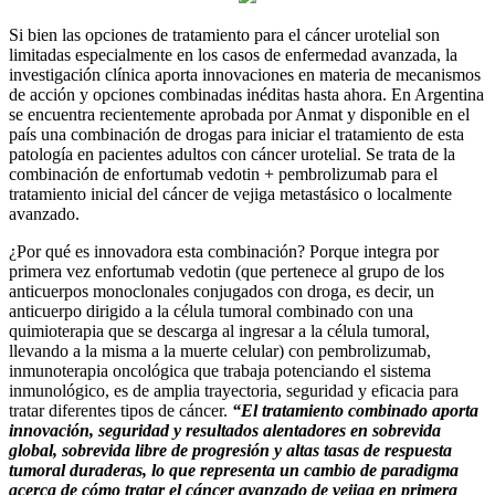
Si bien las opciones de tratamiento para el cáncer urotelial son
limitadas especialmente en los casos de enfermedad avanzada, la
investigación clínica aporta innovaciones en materia de mecanismos
de acción y opciones combinadas inéditas hasta ahora. En Argentina
se encuentra recientemente aprobada por Anmat y disponible en el
país una combinación de drogas para iniciar el tratamiento de esta
patología en pacientes adultos con cáncer urotelial. Se trata de la
combinación de enfortumab vedotin + pembrolizumab para el
tratamiento inicial del cáncer de vejiga metastásico o localmente
avanzado.
¿Por qué es innovadora esta combinación? Porque integra por
primera vez enfortumab vedotin (que pertenece al grupo de los
anticuerpos monoclonales conjugados con droga, es decir, un
anticuerpo dirigido a la célula tumoral combinado con una
quimioterapia que se descarga al ingresar a la célula tumoral,
llevando a la misma a la muerte celular) con pembrolizumab,
inmunoterapia oncológica que trabaja potenciando el sistema
inmunológico, es de amplia trayectoria, seguridad y eficacia para
tratar diferentes tipos de cáncer.
“El tratamiento combinado aporta
innovación, seguridad y resultados alentadores en sobrevida
global, sobrevida libre de progresión y altas tasas de respuesta
tumoral duraderas, lo que representa un cambio de paradigma
acerca de cómo tratar el cáncer avanzado de vejiga en primera