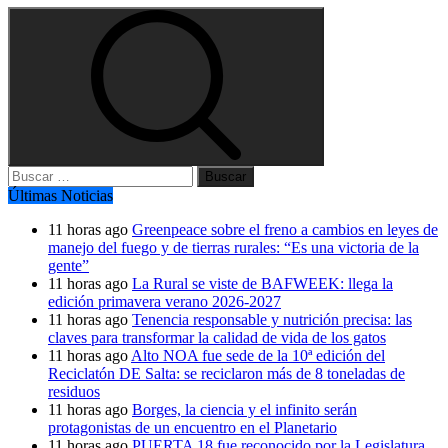
Buscar:
Últimas Noticias
11 horas ago
Greenpeace sobre el freno a cambios en leyes de
manejo del fuego y de tierras rurales: “Es una victoria de la
gente”
11 horas ago
La Rural se viste de BAFWEEK: llega la
edición primavera verano 2026-2027
11 horas ago
Tenencia responsable y nutrición precisa: las
claves para transformar la calidad de vida de los gatos
11 horas ago
Alto NOA fue sede de la 10ª edición del
Reciclatón DE Salta: se reciclaron más de 8 toneladas de
residuos
11 horas ago
Borges, la ciencia y el infinito serán
protagonistas de un encuentro en el Planetario
11 horas ago
PUERTA 18 fue reconocido por la Legislatura