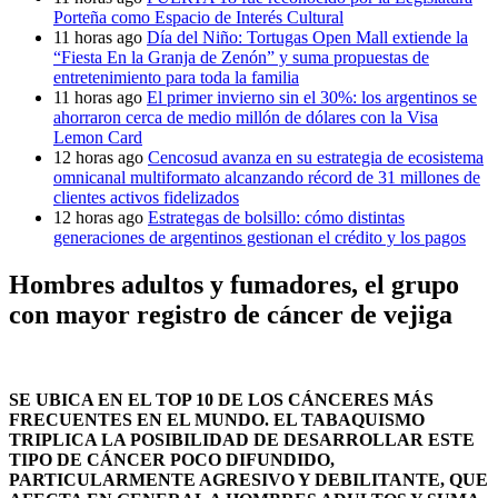
Porteña como Espacio de Interés Cultural
11 horas ago
Día del Niño: Tortugas Open Mall extiende la
“Fiesta En la Granja de Zenón” y suma propuestas de
entretenimiento para toda la familia
11 horas ago
El primer invierno sin el 30%: los argentinos se
ahorraron cerca de medio millón de dólares con la Visa
Lemon Card
12 horas ago
Cencosud avanza en su estrategia de ecosistema
omnicanal multiformato alcanzando récord de 31 millones de
clientes activos fidelizados
12 horas ago
Estrategas de bolsillo: cómo distintas
generaciones de argentinos gestionan el crédito y los pagos
Hombres adultos y fumadores, el grupo
con mayor registro de cáncer de vejiga
SE UBICA EN EL TOP 10 DE LOS CÁNCERES MÁS
FRECUENTES EN EL MUNDO. EL TABAQUISMO
TRIPLICA LA POSIBILIDAD DE DESARROLLAR ESTE
TIPO DE CÁNCER POCO DIFUNDIDO,
PARTICULARMENTE AGRESIVO Y DEBILITANTE, QUE