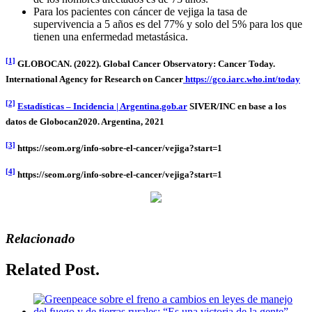
Para los pacientes con cáncer de vejiga la tasa de
supervivencia a 5 años es del 77% y solo del 5% para los que
tienen una enfermedad metastásica.
[1]
GLOBOCAN. (2022). Global Cancer Observatory: Cancer Today.
International Agency for Research on Cancer
https://gco.iarc.who.int/today
[2]
Estadísticas – Incidencia | Argentina.gob.ar
SIVER/INC en base a los
datos de Globocan2020. Argentina, 2021
[3]
https://seom.org/info-sobre-el-cancer/vejiga?start=1
[4]
https://seom.org/info-sobre-el-cancer/vejiga?start=1
Relacionado
Related Post.