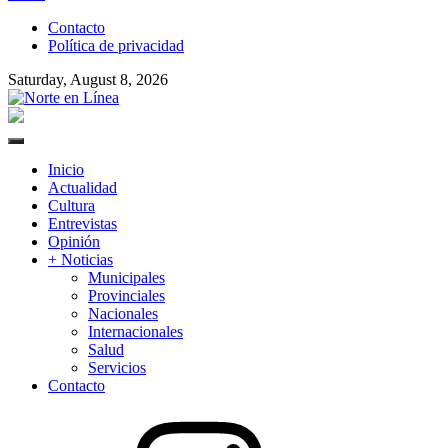
to
Contacto
content
Política de privacidad
Saturday, August 8, 2026
Norte en Línea
Primary
Menu
Inicio
Actualidad
Cultura
Entrevistas
Opinión
+ Noticias
Municipales
Provinciales
Nacionales
Internacionales
Salud
Servicios
Contacto
Instagram