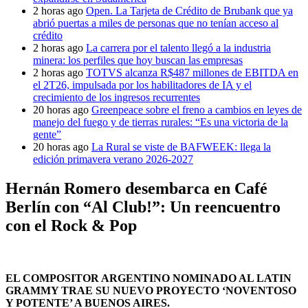
2 horas ago
Open. La Tarjeta de Crédito de Brubank que ya
abrió puertas a miles de personas que no tenían acceso al
crédito
2 horas ago
La carrera por el talento llegó a la industria
minera: los perfiles que hoy buscan las empresas
2 horas ago
TOTVS alcanza R$487 millones de EBITDA en
el 2T26, impulsada por los habilitadores de IA y el
crecimiento de los ingresos recurrentes
20 horas ago
Greenpeace sobre el freno a cambios en leyes de
manejo del fuego y de tierras rurales: “Es una victoria de la
gente”
20 horas ago
La Rural se viste de BAFWEEK: llega la
edición primavera verano 2026-2027
Hernán Romero desembarca en Café
Berlín con “Al Club!”: Un reencuentro
con el Rock & Pop
EL COMPOSITOR ARGENTINO NOMINADO AL LATIN
GRAMMY TRAE SU NUEVO PROYECTO ‘NOVENTOSO
Y POTENTE’ A BUENOS AIRES.