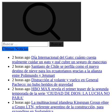
Buscar:
Últimas Noticias
2 horas ago
Día Internacional del Gato: cuánto cuesta
realmente cuidar un gato y qué cubre un seguro de mascotas
2 horas ago
Santiago de Chile se perfila como el nuevo
destino de nieve para los ecuatorianos gracias a la alianza
entre Polimundo y Jetsmart
2 horas ago
Distracción al volante y vuelco en General
Pacheco: no hubo heridos de gravedad
2 horas ago
HBO MAX revela el primer teaser de la segunda
temporada de la serie ‘CIUDAD DE DIOS: LA LUCHA NO
PARA’
2 horas ago
La multinacional irlandesa Kingspan Group elige
a Grupo LTN, referente argentino de la construcción, para
expandirse en Sudamérica