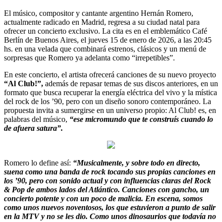
El músico, compositor y cantante argentino Hernán Romero,
actualmente radicado en Madrid, regresa a su ciudad natal para
ofrecer un concierto exclusivo. La cita es en el emblemático Café
Berlín de Buenos Aires, el jueves 15 de enero de 2026, a las 20:45
hs. en una velada que combinará estrenos, clásicos y un menú de
sorpresas que Romero ya adelanta como “irrepetibles”.
En este concierto, el artista ofrecerá canciones de su nuevo proyecto
“Al Club!”,
además de repasar temas de sus discos anteriores, en un
formato que busca recuperar la energía eléctrica del vivo y la mística
del rock de los ’90, pero con un diseño sonoro contemporáneo. La
propuesta invita a sumergirse en un universo propio: Al Club! es, en
palabras del músico,
“ese micromundo que te construís cuando lo
de afuera satura”.
Romero lo define así:
“Musicalmente, y sobre todo en directo,
suena como una banda de rock tocando sus propias canciones en
los ’90, pero con sonido actual y con influencias claras del Rock
& Pop de ambos lados del Atlántico. Canciones con gancho, un
concierto potente y con un poco de malicia. En escena, somos
como unos nuevos noventosos, los que estuvieron a punto de salir
en la MTV y no se les dio. Como unos dinosaurios que todavía no