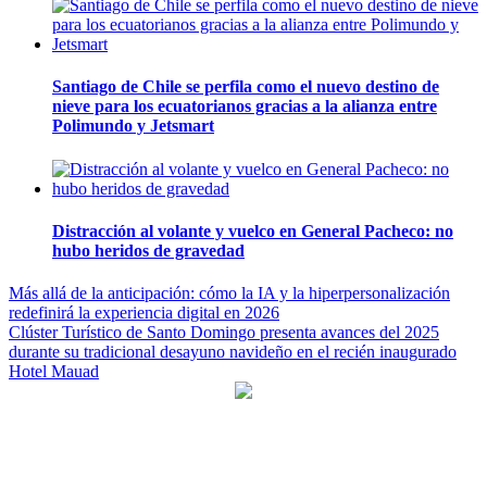
Santiago de Chile se perfila como el nuevo destino de
nieve para los ecuatorianos gracias a la alianza entre
Polimundo y Jetsmart
Distracción al volante y vuelco en General Pacheco: no
hubo heridos de gravedad
Navegación
Más allá de la anticipación: cómo la IA y la hiperpersonalización
redefinirá la experiencia digital en 2026
de
Clúster Turístico de Santo Domingo presenta avances del 2025
entradas
durante su tradicional desayuno navideño en el recién inaugurado
Hotel Mauad