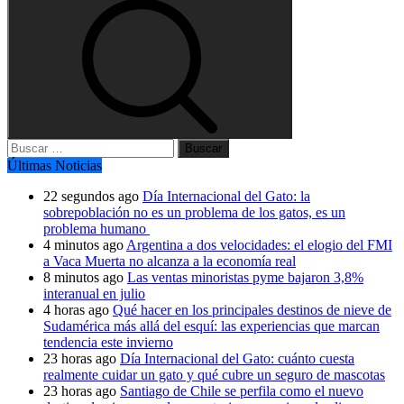
Buscar:
Últimas Noticias
22 segundos ago
Día Internacional del Gato: la
sobrepoblación no es un problema de los gatos, es un
problema humano
4 minutos ago
Argentina a dos velocidades: el elogio del FMI
a Vaca Muerta no alcanza a la economía real
8 minutos ago
Las ventas minoristas pyme bajaron 3,8%
interanual en julio
4 horas ago
Qué hacer en los principales destinos de nieve de
Sudamérica más allá del esquí: las experiencias que marcan
tendencia este invierno
23 horas ago
Día Internacional del Gato: cuánto cuesta
realmente cuidar un gato y qué cubre un seguro de mascotas
23 horas ago
Santiago de Chile se perfila como el nuevo