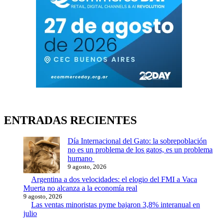
ENTRADAS RECIENTES
Día Internacional del Gato: la sobrepoblación
no es un problema de los gatos, es un problema
humano
9 agosto, 2026
Argentina a dos velocidades: el elogio del FMI a Vaca
Muerta no alcanza a la economía real
9 agosto, 2026
Las ventas minoristas pyme bajaron 3,8% interanual en
julio