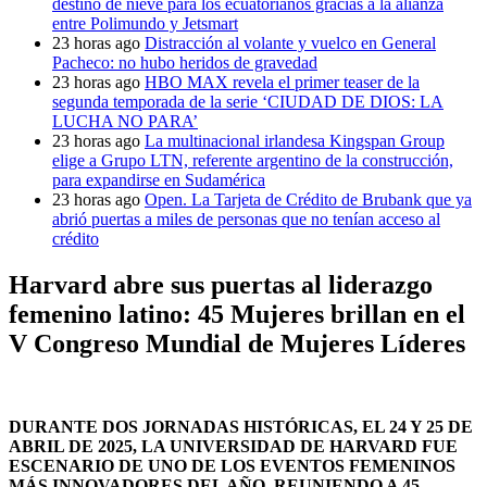
destino de nieve para los ecuatorianos gracias a la alianza
entre Polimundo y Jetsmart
23 horas ago
Distracción al volante y vuelco en General
Pacheco: no hubo heridos de gravedad
23 horas ago
HBO MAX revela el primer teaser de la
segunda temporada de la serie ‘CIUDAD DE DIOS: LA
LUCHA NO PARA’
23 horas ago
La multinacional irlandesa Kingspan Group
elige a Grupo LTN, referente argentino de la construcción,
para expandirse en Sudamérica
23 horas ago
Open. La Tarjeta de Crédito de Brubank que ya
abrió puertas a miles de personas que no tenían acceso al
crédito
Harvard abre sus puertas al liderazgo
femenino latino: 45 Mujeres brillan en el
V Congreso Mundial de Mujeres Líderes
DURANTE DOS JORNADAS HISTÓRICAS, EL 24 Y 25 DE
ABRIL DE 2025, LA UNIVERSIDAD DE HARVARD FUE
ESCENARIO DE UNO DE LOS EVENTOS FEMENINOS
MÁS INNOVADORES DEL AÑO, REUNIENDO A 45