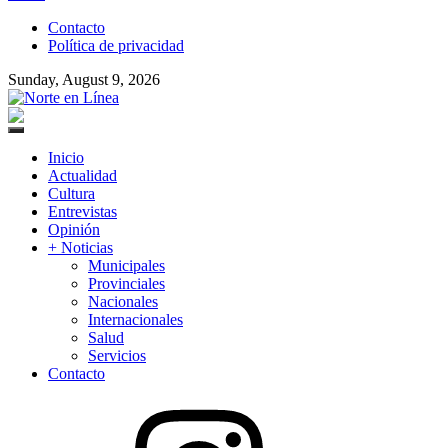
to
Contacto
content
Política de privacidad
Sunday, August 9, 2026
Norte en Línea
Primary
Menu
Inicio
Actualidad
Cultura
Entrevistas
Opinión
+ Noticias
Municipales
Provinciales
Nacionales
Internacionales
Salud
Servicios
Contacto
Instagram