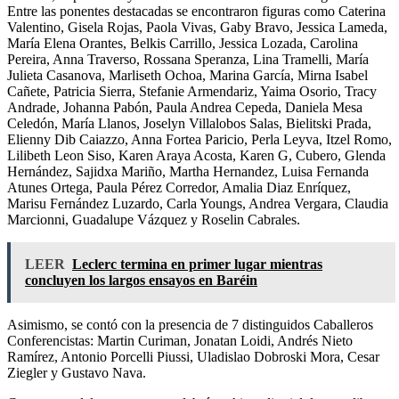
Entre las ponentes destacadas se encontraron figuras como Caterina
Valentino, Gisela Rojas, Paola Vivas, Gaby Bravo, Jessica Lameda,
María Elena Orantes, Belkis Carrillo, Jessica Lozada, Carolina
Pereira, Anna Traverso, Rossana Speranza, Lina Tramelli, María
Julieta Casanova, Marliseth Ochoa, Marina García, Mirna Isabel
Cañete, Patricia Sierra, Stefanie Armendariz, Yaima Osorio, Tracy
Andrade, Johanna Pabón, Paula Andrea Cepeda, Daniela Mesa
Celedón, María Llanos, Joselyn Villalobos Salas, Bielitski Prada,
Elienny Dib Caiazzo, Anna Fortea Paricio, Perla Leyva, Itzel Romo,
Lilibeth Leon Siso, Karen Araya Acosta, Karen G, Cubero, Glenda
Hernández, Sajidxa Mariño, Martha Hernandez, Luisa Fernanda
Atunes Ortega, Paula Pérez Corredor, Amalia Diaz Enríquez,
Marisu Fernández Luzardo, Carla Youngs, Andrea Vergara, Claudia
Marcionni, Guadalupe Vázquez y Roselin Cabrales.
LEER
Leclerc termina en primer lugar mientras
concluyen los largos ensayos en Baréin
Asimismo, se contó con la presencia de 7 distinguidos Caballeros
Conferencistas: Martin Curiman, Jonatan Loidi, Andrés Nieto
Ramírez, Antonio Porcelli Piussi, Uladislao Dobroski Mora, Cesar
Ziegler y Gustavo Nava.