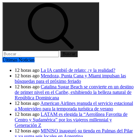
Buscar:
Últimas Noticias
12 horas ago
La IA cambió de relato: ¿y la realidad?
12 horas ago
Mendoza, Punta Cana y Miami impulsan las
búsquedas para el próximo feriado
12 horas ago
Catalina Sugar Beach se convierte en un destino
de primer nivel en el Caribe, exhibiendo la belleza natural de
República Dominicana
12 horas ago
American Airlines reanuda el servicio estacional
a Montevideo para la temporada turística de verano
12 horas ago
LATAM es elegida la “Aerolínea Favorita de
Centro y Sudamérica” por los viajeros millennial y
Generación Z
12 horas ago
MINISO inauguró su tienda en Palmas del Pilar
y ya suma seis locales en Argentina