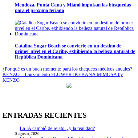
Mendoza, Punta Cana y Miami impulsan las búsquedas
para el próximo feriado
Catalina Sugar Beach se convierte en un destino de
primer nivel en el Caribe, exhibiendo la belleza natural de
República Dominicana
Navegación
¿Por qué es un buen momento para los chequeos médicos anuales?
KENZO – Lanzamiento FLOWER IKEBANA MIMOSA by
de
KENZO
entradas
ENTRADAS RECIENTES
La IA cambió de relato: ¿y la realidad?
6 agosto, 2026