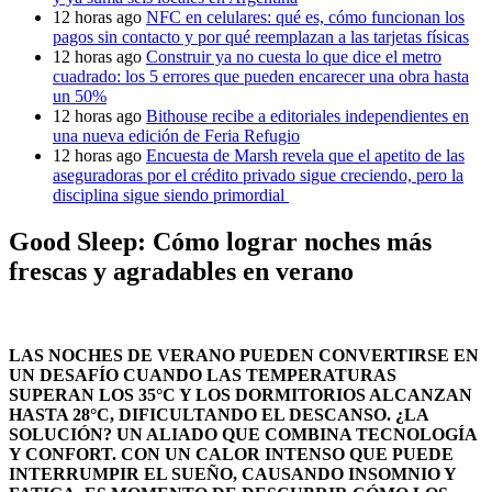
12 horas ago
NFC en celulares: qué es, cómo funcionan los
pagos sin contacto y por qué reemplazan a las tarjetas físicas
12 horas ago
Construir ya no cuesta lo que dice el metro
cuadrado: los 5 errores que pueden encarecer una obra hasta
un 50%
12 horas ago
Bithouse recibe a editoriales independientes en
una nueva edición de Feria Refugio
12 horas ago
Encuesta de Marsh revela que el apetito de las
aseguradoras por el crédito privado sigue creciendo, pero la
disciplina sigue siendo primordial
Good Sleep: Cómo lograr noches más
frescas y agradables en verano
LAS NOCHES DE VERANO PUEDEN CONVERTIRSE EN
UN DESAFÍO CUANDO LAS TEMPERATURAS
SUPERAN LOS 35°C Y LOS DORMITORIOS ALCANZAN
HASTA 28°C, DIFICULTANDO EL DESCANSO. ¿LA
SOLUCIÓN? UN ALIADO QUE COMBINA TECNOLOGÍA
Y CONFORT. CON UN CALOR INTENSO QUE PUEDE
INTERRUMPIR EL SUEÑO, CAUSANDO INSOMNIO Y