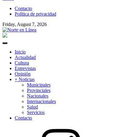
to
Contacto
content
Política de privacidad
Friday, August 7, 2026
Norte en Línea
Primary
Menu
Inicio
Actualidad
Cultura
Entrevistas
Opinión
+ Noticias
Municipales
Provinciales
Nacionales
Internacionales
Salud
Servicios
Contacto
Instagram