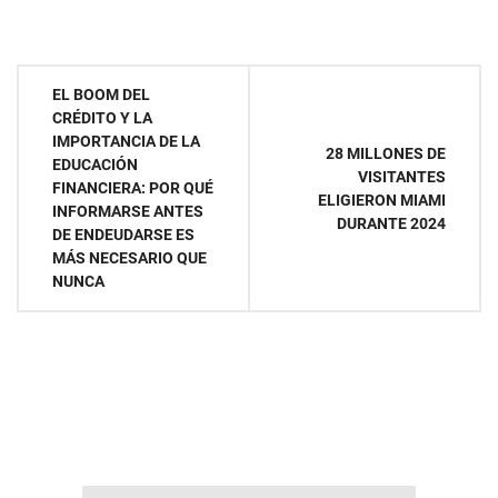
Navegación
EL BOOM DEL
CRÉDITO Y LA
de
IMPORTANCIA DE LA
28 MILLONES DE
EDUCACIÓN
entradas
VISITANTES
FINANCIERA: POR QUÉ
ELIGIERON MIAMI
INFORMARSE ANTES
DURANTE 2024
DE ENDEUDARSE ES
MÁS NECESARIO QUE
NUNCA