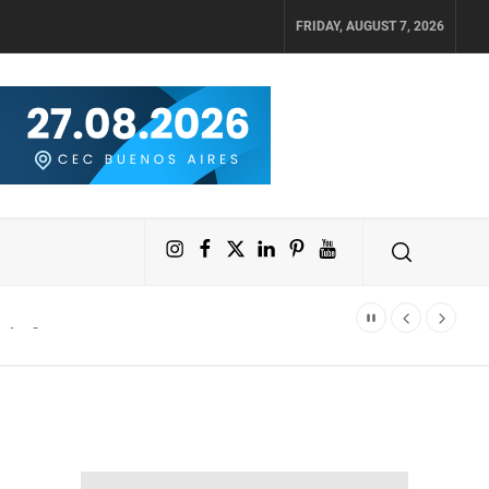
FRIDAY, AUGUST 7, 2026
Instagram
Facebook
X
LinkedIn
Pinterest
YouTube
lograr fácilmente un crecimiento diario del 4% en sus activos digitales