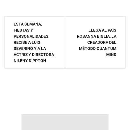
Navegación
ESTA SEMANA,
FIESTAS Y
LLEGA AL PAÍS
de
PERSONALIDADES
ROSANNA BIGLIA, LA
RECIBE A LUIS
CREADORA DEL
entradas
SEVERINO Y A LA
MÉTODO QUANTUM
ACTRIZ Y DIRECTORA
MIND
NILENY DIPPTON