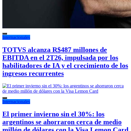
Internacionales
TOTVS alcanza R$487 millones de
EBITDA en el 2T26, impulsada por los
habilitadores de IA y el crecimiento de los
ingresos recurrentes
Internacionales
El primer invierno sin el 30%: los
argentinos se ahorraron cerca de medio
millón de dólares con la Visa Lemon Card