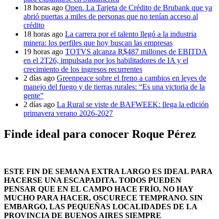
18 horas ago
Open. La Tarjeta de Crédito de Brubank que ya
abrió puertas a miles de personas que no tenían acceso al
crédito
18 horas ago
La carrera por el talento llegó a la industria
minera: los perfiles que hoy buscan las empresas
19 horas ago
TOTVS alcanza R$487 millones de EBITDA
en el 2T26, impulsada por los habilitadores de IA y el
crecimiento de los ingresos recurrentes
2 días ago
Greenpeace sobre el freno a cambios en leyes de
manejo del fuego y de tierras rurales: “Es una victoria de la
gente”
2 días ago
La Rural se viste de BAFWEEK: llega la edición
primavera verano 2026-2027
Finde ideal para conocer Roque Pérez
ESTE FIN DE SEMANA EXTRA LARGO ES IDEAL PARA
HACERSE UNA ESCAPADITA. TODOS PUEDEN
PENSAR QUE EN EL CAMPO HACE FRÍO, NO HAY
MUCHO PARA HACER, OSCURECE TEMPRANO. SIN
EMBARGO, LAS PEQUEÑAS LOCALIDADES DE LA
PROVINCIA DE BUENOS AIRES SIEMPRE