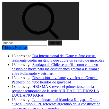
Buscar:
Últimas Noticias
18 horas ago
Día Internacional del Gato: cuánto cuesta
realmente cuidar un gato y qué cubre un seguro de mascotas
18 horas ago
Santiago de Chile se perfila como el nuevo
destino de nieve para los ecuatorianos gracias a la alianza
entre Polimundo y Jetsmart
18 horas ago
Distracción al volante y vuelco en General
Pacheco: no hubo heridos de gravedad
18 horas ago
HBO MAX revela el primer teaser de la
segunda temporada de la serie ‘CIUDAD DE DIOS: LA
LUCHA NO PARA’
18 horas ago
La multinacional irlandesa Kingspan Group
elige a Grupo LTN, referente argentino de la construcción,
para expandirse en Sudamérica