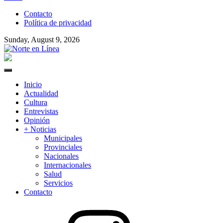
to
Contacto
content
Política de privacidad
Sunday, August 9, 2026
Norte en Línea
Primary
Menu
Inicio
Actualidad
Cultura
Entrevistas
Opinión
+ Noticias
Municipales
Provinciales
Nacionales
Internacionales
Salud
Servicios
Contacto
Instagram