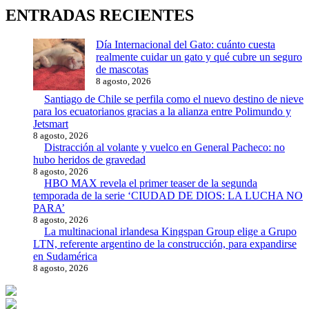
ENTRADAS RECIENTES
Día Internacional del Gato: cuánto cuesta
realmente cuidar un gato y qué cubre un seguro
de mascotas
8 agosto, 2026
Santiago de Chile se perfila como el nuevo destino de nieve
para los ecuatorianos gracias a la alianza entre Polimundo y
Jetsmart
8 agosto, 2026
Distracción al volante y vuelco en General Pacheco: no
hubo heridos de gravedad
8 agosto, 2026
HBO MAX revela el primer teaser de la segunda
temporada de la serie ‘CIUDAD DE DIOS: LA LUCHA NO
PARA’
8 agosto, 2026
La multinacional irlandesa Kingspan Group elige a Grupo
LTN, referente argentino de la construcción, para expandirse
en Sudamérica
8 agosto, 2026