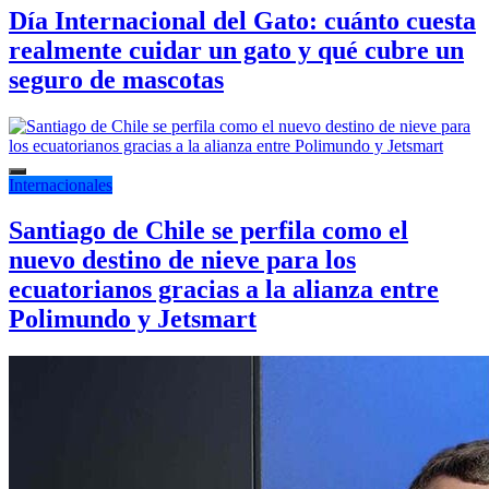
Día Internacional del Gato: cuánto cuesta
realmente cuidar un gato y qué cubre un
seguro de mascotas
Internacionales
Santiago de Chile se perfila como el
nuevo destino de nieve para los
ecuatorianos gracias a la alianza entre
Polimundo y Jetsmart