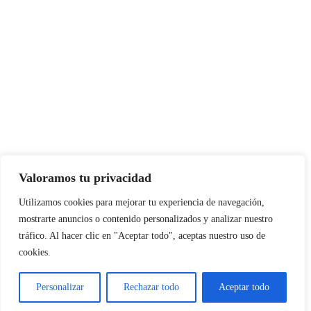
Valoramos tu privacidad
Instagram
Facebook
X
LinkedIn
Pinterest
YouTube
Utilizamos cookies para mejorar tu experiencia de navegación,
mostrarte anuncios o contenido personalizados y analizar nuestro
tráfico. Al hacer clic en "Aceptar todo", aceptas nuestro uso de
cookies.
NORTE EN LÍNEA - TODOS LOS DERECHOS RESERVADOS
Personalizar
Rechazar todo
Aceptar todo