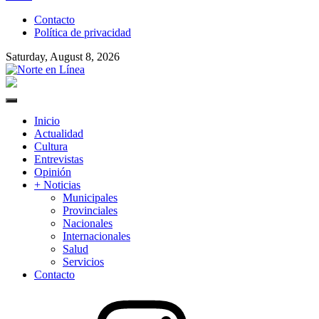
to
Contacto
content
Política de privacidad
Saturday, August 8, 2026
Norte en Línea
Primary
Menu
Inicio
Actualidad
Cultura
Entrevistas
Opinión
+ Noticias
Municipales
Provinciales
Nacionales
Internacionales
Salud
Servicios
Contacto
Instagram