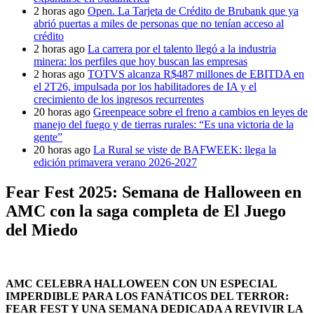
2 horas ago
Open. La Tarjeta de Crédito de Brubank que ya
abrió puertas a miles de personas que no tenían acceso al
crédito
2 horas ago
La carrera por el talento llegó a la industria
minera: los perfiles que hoy buscan las empresas
2 horas ago
TOTVS alcanza R$487 millones de EBITDA en
el 2T26, impulsada por los habilitadores de IA y el
crecimiento de los ingresos recurrentes
20 horas ago
Greenpeace sobre el freno a cambios en leyes de
manejo del fuego y de tierras rurales: “Es una victoria de la
gente”
20 horas ago
La Rural se viste de BAFWEEK: llega la
edición primavera verano 2026-2027
Fear Fest 2025: Semana de Halloween en
AMC con la saga completa de El Juego
del Miedo
AMC CELEBRA HALLOWEEN CON UN ESPECIAL
IMPERDIBLE PARA LOS FANÁTICOS DEL TERROR:
FEAR FEST Y UNA SEMANA DEDICADA A REVIVIR LA