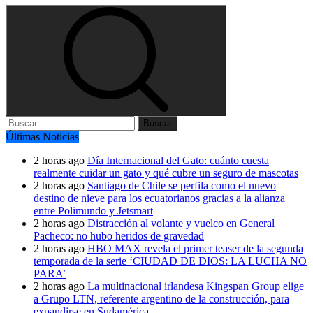
Buscar:
Últimas Noticias
2 horas ago
Día Internacional del Gato: cuánto cuesta
realmente cuidar un gato y qué cubre un seguro de mascotas
2 horas ago
Santiago de Chile se perfila como el nuevo
destino de nieve para los ecuatorianos gracias a la alianza
entre Polimundo y Jetsmart
2 horas ago
Distracción al volante y vuelco en General
Pacheco: no hubo heridos de gravedad
2 horas ago
HBO MAX revela el primer teaser de la segunda
temporada de la serie ‘CIUDAD DE DIOS: LA LUCHA NO
PARA’
2 horas ago
La multinacional irlandesa Kingspan Group elige
a Grupo LTN, referente argentino de la construcción, para
expandirse en Sudamérica