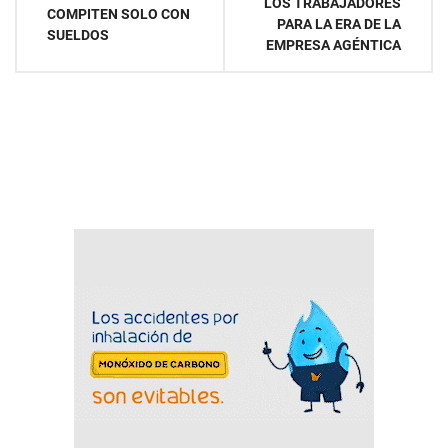
LOS TRABAJADORES
entradas
COMPITEN SOLO CON
PARA LA ERA DE LA
SUELDOS
EMPRESA AGÉNTICA