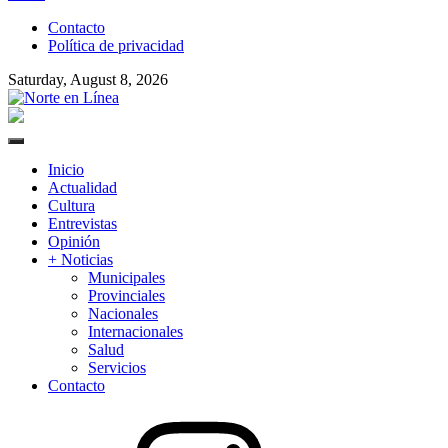
to
Contacto
content
Política de privacidad
Saturday, August 8, 2026
Norte en Línea
Primary
Menu
Inicio
Actualidad
Cultura
Entrevistas
Opinión
+ Noticias
Municipales
Provinciales
Nacionales
Internacionales
Salud
Servicios
Contacto
Instagram