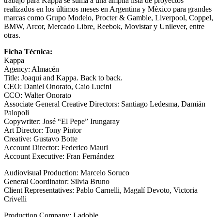
trabajo para Kappa se suma a una amplia lista de proyectos
realizados en los últimos meses en Argentina y México para grandes
marcas como Grupo Modelo, Procter & Gamble, Liverpool, Coppel,
BMW, Arcor, Mercado Libre, Reebok, Movistar y Unilever, entre
otras.
Ficha Técnica:
Kappa
Agency: Almacén
Title: Joaqui and Kappa. Back to back.
CEO: Daniel Onorato, Caio Lucini
CCO: Walter Onorato
Associate General Creative Directors: Santiago Ledesma, Damián
Palopoli
Copywriter: José “El Pepe” Irungaray
Art Director: Tony Pintor
Creative: Gustavo Botte
Account Director: Federico Mauri
Account Executive: Fran Fernández
Audiovisual Production: Marcelo Soruco
General Coordinator: Silvia Bruno
Client Representatives: Pablo Carnelli, Magalí Devoto, Victoria
Crivelli
Production Company: Ladoble