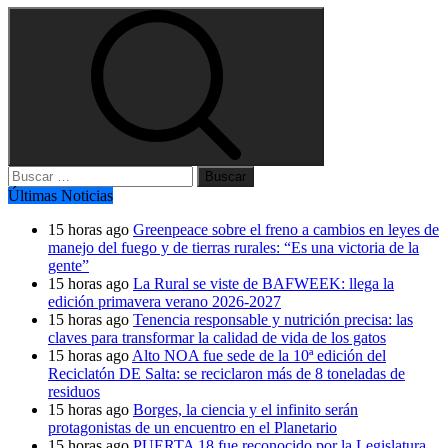
Buscar:
Últimas Noticias
15 horas ago
Greenpeace sobre el freno a cambios en leyes de
manejo del fuego y de tierras rurales: “Es una victoria de la
gente”
15 horas ago
La Rural se viste de BAFWEEK: llega la
edición primavera verano 2026-2027
15 horas ago
Tenencia responsable y nutrición precisa: las
claves para transformar la calidad de vida de los gatos
15 horas ago
Alto NOA fue sede de la 10ª edición del
Reciclatón DE Salta: se reciclaron más de 8 toneladas de
residuos
15 horas ago
Borges, la ciencia y el infinito serán
protagonistas de un encuentro en el Planetario
15 horas ago
PUERTA 18 fue reconocido por la Legislatura