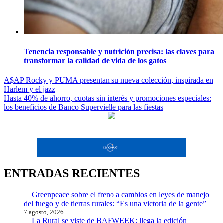
Tenencia responsable y nutrición precisa: las claves para
transformar la calidad de vida de los gatos
Navegación
A$AP Rocky y PUMA presentan su nueva colección, inspirada en
Harlem y el jazz
de
Hasta 40% de ahorro, cuotas sin interés y promociones especiales:
entradas
los beneficios de Banco Supervielle para las fiestas
ENTRADAS RECIENTES
Greenpeace sobre el freno a cambios en leyes de manejo
del fuego y de tierras rurales: “Es una victoria de la gente”
7 agosto, 2026
La Rural se viste de BAFWEEK: llega la edición