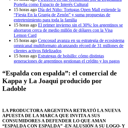
Porteña como Espacio de Interés Cultural
15 horas ago
Día del Niño: Tortugas Open Mall extiende la
“Fiesta En la Granja de Zenón” y suma propuestas de
entretenimiento para toda la familia
15 horas ago
El primer invierno sin el 30%: los argentinos se
ahorraron cerca de medio millón de dólares con la Visa
Lemon Card
15 horas ago
Cencosud avanza en su estrategia de ecosistema
omnicanal multiformato alcanzando récord de 31 millones de
clientes activos fidelizados
15 horas ago
Estrategas de bolsillo: cómo distintas
generaciones de argentinos gestionan el crédito y los pagos
“Espalda con espalda”: el comercial de
Kappa y La Joaqui producido por
Ladoble
LA PRODUCTORA ARGENTINA RETRATÓ LA NUEVA
APUESTA DE LA MARCA QUE INVITA A SUS
CONSUMIDORES A DEFENDER LO QUE AMAN
“ESPALDA CON ESPALDA” -EN ALUSIÓN A SU LOGO- Y