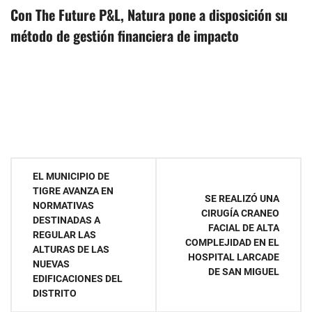
Con The Future P&L, Natura pone a disposición su
método de gestión financiera de impacto
Navegación
EL MUNICIPIO DE
TIGRE AVANZA EN
de
SE REALIZÓ UNA
NORMATIVAS
CIRUGÍA CRANEO
DESTINADAS A
entradas
FACIAL DE ALTA
REGULAR LAS
COMPLEJIDAD EN EL
ALTURAS DE LAS
HOSPITAL LARCADE
NUEVAS
DE SAN MIGUEL
EDIFICACIONES DEL
DISTRITO