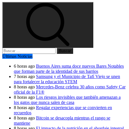
Buscar:
Últimas Noticias
6 horas ago
Buenos Aires suma doce nuevos Bares Notables
que forman parte de la identidad de sus barrios
7 horas ago
Samsung y el Municipio de Tafí Viejo se unen
para fortalecer la educación STEM
8 horas ago
Mercedes-Benz celebra 30 años como Safety Car
oficial de la F1®
8 horas ago
Los riesgos invisibles que también amenazan a
los gatos que nunca salen de casa
8 horas ago
Regalar experiencias que se convierten en
recuerdos
8 horas ago
Bitcoin se desacopla mientras el rango se
mantiene
8 horas ago
El impacto de la nutrición en el abordaje integral