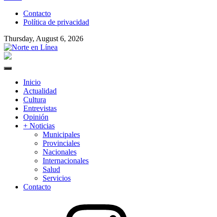
to
Contacto
content
Política de privacidad
Thursday, August 6, 2026
Norte en Línea
Primary
Menu
Inicio
Actualidad
Cultura
Entrevistas
Opinión
+ Noticias
Municipales
Provinciales
Nacionales
Internacionales
Salud
Servicios
Contacto
Instagram