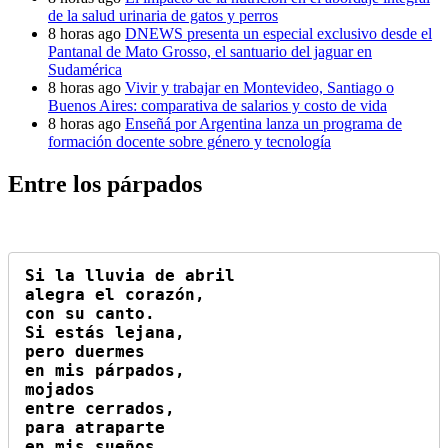
de la salud urinaria de gatos y perros
8 horas ago
DNEWS presenta un especial exclusivo desde el
Pantanal de Mato Grosso, el santuario del jaguar en
Sudamérica
8 horas ago
Vivir y trabajar en Montevideo, Santiago o
Buenos Aires: comparativa de salarios y costo de vida
8 horas ago
Enseñá por Argentina lanza un programa de
formación docente sobre género y tecnología
Entre los párpados
Si la lluvia de abril

alegra el corazón,

con su canto.

Si estás lejana,

pero duermes

en mis párpados,

mojados

entre cerrados,

para atraparte

en mis sueños
