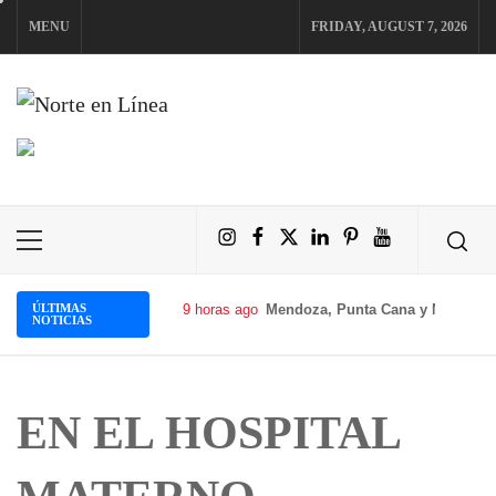
Skip
MENU
FRIDAY, AUGUST 7, 2026
to
content
NORTE EN LÍNEA
Instagram
Facebook
X
LinkedIn
Pinterest
YouTube
Primary
Menu
ÚLTIMAS
9 horas ago
Mendoza, Punta Cana y Miami imp
NOTICIAS
EN EL HOSPITAL