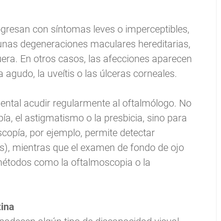
resan con síntomas leves o imperceptibles,
gunas degeneraciones maculares hereditarias,
uera. En otros casos, las afecciones aparecen
gudo, la uveítis o las úlceras corneales.
ental acudir regularmente al oftalmólogo. No
ía, el astigmatismo o la presbicia, sino para
opía, por ejemplo, permite detectar
tas), mientras que el examen de fondo de ojo
r métodos como la oftalmoscopia o la
tina