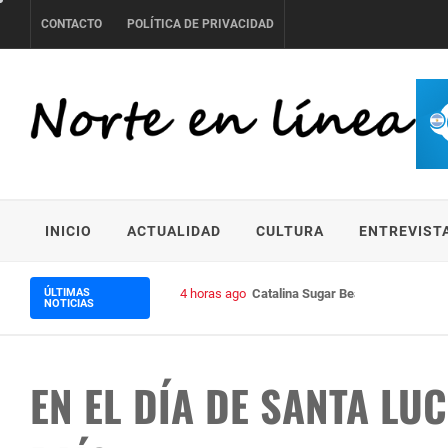
Skip
CONTACTO
POLÍTICA DE PRIVACIDAD
to
content
NORTE EN LÍNEA
INICIO
ACTUALIDAD
CULTURA
ENTREVIST
ÚLTIMAS
4 horas ago
Catalina Sugar Beach se convierte 
NOTICIAS
EN EL DÍA DE SANTA LUC