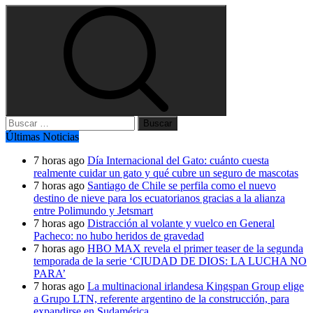
Buscar:
Últimas Noticias
7 horas ago
Día Internacional del Gato: cuánto cuesta
realmente cuidar un gato y qué cubre un seguro de mascotas
7 horas ago
Santiago de Chile se perfila como el nuevo
destino de nieve para los ecuatorianos gracias a la alianza
entre Polimundo y Jetsmart
7 horas ago
Distracción al volante y vuelco en General
Pacheco: no hubo heridos de gravedad
7 horas ago
HBO MAX revela el primer teaser de la segunda
temporada de la serie ‘CIUDAD DE DIOS: LA LUCHA NO
PARA’
7 horas ago
La multinacional irlandesa Kingspan Group elige
a Grupo LTN, referente argentino de la construcción, para
expandirse en Sudamérica