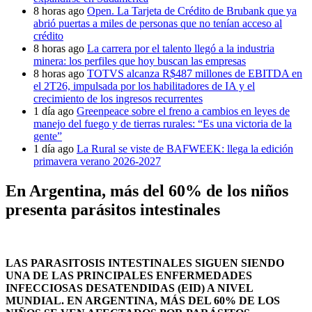
8 horas ago
Open. La Tarjeta de Crédito de Brubank que ya
abrió puertas a miles de personas que no tenían acceso al
crédito
8 horas ago
La carrera por el talento llegó a la industria
minera: los perfiles que hoy buscan las empresas
8 horas ago
TOTVS alcanza R$487 millones de EBITDA en
el 2T26, impulsada por los habilitadores de IA y el
crecimiento de los ingresos recurrentes
1 día ago
Greenpeace sobre el freno a cambios en leyes de
manejo del fuego y de tierras rurales: “Es una victoria de la
gente”
1 día ago
La Rural se viste de BAFWEEK: llega la edición
primavera verano 2026-2027
En Argentina, más del 60% de los niños
presenta parásitos intestinales
LAS PARASITOSIS INTESTINALES SIGUEN SIENDO
UNA DE LAS PRINCIPALES ENFERMEDADES
INFECCIOSAS DESATENDIDAS (EID) A NIVEL
MUNDIAL. EN ARGENTINA, MÁS DEL 60% DE LOS