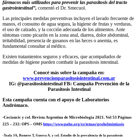
fármacos más utilizados para prevenir las parasitosis del tracto
gastrointestinal”,
comentó el Dr. Smecuol.
Las principales medidas preventivas incluyen el lavado frecuente de
manos, el consumo de agua segura, la higiene de frutas y verduras,
el uso de calzado, y la cocción adecuada de los alimentos. Ante
síntomas como picazón en la zona anal, diarrea, dolor abdominal,
irritabilidad, presencia de gusanos en las heces o anemia, es
fundamental consultar al médico.
Existen tratamientos seguros y eficaces, que acompañados de
medidas de higiene pueden combatir la parasitosis intestinal.
Conocé más sobre la campaña en:
www.prevencionparasitosisintentinal.com.ar
IG: @parasitosisintestinal FB: Campaña Prevención de la
Parasitosis Intestinal
Esta campaña cuenta con el apoyo de Laboratorios
Andrómaco.
-Cociancic y col. Revista Argentina de Microbiología 2021. Vol 53 Páginas
225 – 232: OPS – OMS
https://www.paho.org/es/temas/geohelmintiasis
-Toala JA, Romero T, Guerra A. y col. Estudio de la prevalencia de la parasitosis