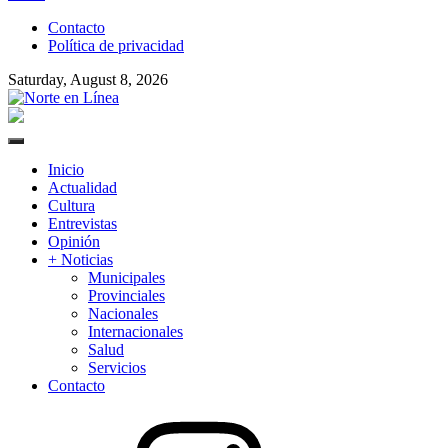
to
Contacto
content
Política de privacidad
Saturday, August 8, 2026
Norte en Línea
Primary
Menu
Inicio
Actualidad
Cultura
Entrevistas
Opinión
+ Noticias
Municipales
Provinciales
Nacionales
Internacionales
Salud
Servicios
Contacto
Instagram