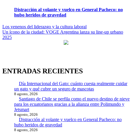
Distracción al volante y vuelco en General Pacheco: no
hubo heridos de gravedad
Navegación
Los venenos del liderazgo y la cultura laboral
Un ícono de la ciudad: VOGE Argentina lanza su line-up urbano
de
2025
entradas
ENTRADAS RECIENTES
Día Internacional del Gato: cuánto cuesta realmente cuidar
un gato y qué cubre un seguro de mascotas
8 agosto, 2026
Santiago de Chile se perfila como el nuevo destino de nieve
para los ecuatorianos gracias a la alianza entre Polimundo y
Jetsmart
8 agosto, 2026
Distracción al volante y vuelco en General Pacheco: no
hubo heridos de gravedad
8 agosto, 2026