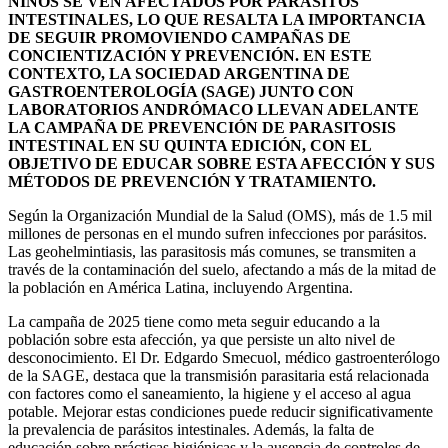
NIÑOS SE VEN AFECTADOS POR PARÁSITOS
INTESTINALES, LO QUE RESALTA LA IMPORTANCIA
DE SEGUIR PROMOVIENDO CAMPAÑAS DE
CONCIENTIZACIÓN Y PREVENCIÓN. EN ESTE
CONTEXTO, LA SOCIEDAD ARGENTINA DE
GASTROENTEROLOGÍA (SAGE) JUNTO CON
LABORATORIOS ANDRÓMACO LLEVAN ADELANTE
LA CAMPAÑA DE PREVENCIÓN DE PARASITOSIS
INTESTINAL EN SU QUINTA EDICIÓN, CON EL
OBJETIVO DE EDUCAR SOBRE ESTA AFECCIÓN Y SUS
MÉTODOS DE PREVENCIÓN Y TRATAMIENTO.
Según la Organización Mundial de la Salud (OMS), más de 1.5 mil
millones de personas en el mundo sufren infecciones por parásitos.
Las geohelmintiasis, las parasitosis más comunes, se transmiten a
través de la contaminación del suelo, afectando a más de la mitad de
la población en América Latina, incluyendo Argentina.
La campaña de 2025 tiene como meta seguir educando a la
población sobre esta afección, ya que persiste un alto nivel de
desconocimiento. El Dr. Edgardo Smecuol, médico gastroenterólogo
de la SAGE, destaca que la transmisión parasitaria está relacionada
con factores como el saneamiento, la higiene y el acceso al agua
potable. Mejorar estas condiciones puede reducir significativamente
la prevalencia de parásitos intestinales. Además, la falta de
educación sobre prácticas higiénicas y la ausencia de controles de