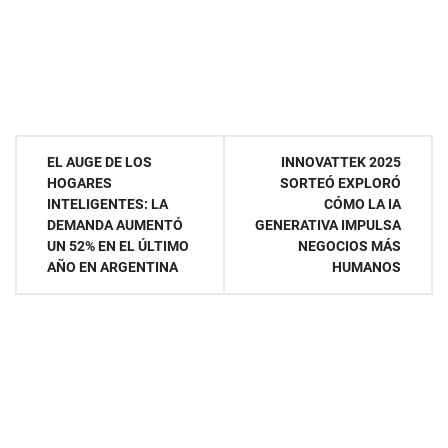
Navegación
EL AUGE DE LOS
INNOVATTEK 2025
HOGARES
SORTEÓ EXPLORÓ
de
INTELIGENTES: LA
CÓMO LA IA
DEMANDA AUMENTÓ
GENERATIVA IMPULSA
entradas
UN 52% EN EL ÚLTIMO
NEGOCIOS MÁS
AÑO EN ARGENTINA
HUMANOS