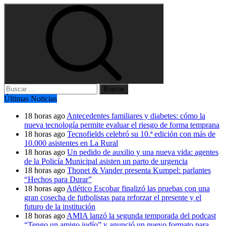
Buscar:
Últimas Noticias
18 horas ago
Antecedentes familiares y diabetes: cómo la
nueva tecnología permite evaluar el riesgo de forma temprana
18 horas ago
Tecnofields celebró su 10.ª edición con más de
10.000 asistentes en La Rural
18 horas ago
Un pedido de auxilio y una nueva vida: agentes
de la Policía Municipal asisten un parto de urgencia
18 horas ago
Thonet & Vander presenta Kumpel: parlantes
“Hechos para Durar”
18 horas ago
Atlético Escobar finalizó las pruebas con una
gran cosecha de futbolistas para reforzar el presente y el
futuro de la institución
18 horas ago
AMIA lanzó la segunda temporada del podcast
“Tengo un amigo judío” y anunció un nuevo formato para