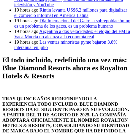
televisión y YouTube
19 horas ago
Rintin levanta US$6,2 millones para digitalizar
el comercio informal en América Latina
19 horas ago
Día Internacional del Gato: la sobrepoblación no
es un problema de los gatos, es un problema humano
19 horas ago
Argentina a dos velocidades: el elogio del FMI a
Vaca Muerta no alcanza a la economía real
19 horas ago
Las ventas minoristas pyme bajaron 3,8%
interanual en julio
El todo incluido, redefinido una vez más:
Blue Diamond Resorts ahora es Royalton
Hotels & Resorts
TRAS QUINCE AÑOS REDEFINIENDO LA
EXPERIENCIA TODO INCLUIDO, BLUE DIAMOND
RESORTS DA EL SIGUIENTE PASO EN SU EVOLUCIÓN.
A PARTIR DEL 11 DE AGOSTO DE 2025, LA COMPAÑÍA
ADOPTARÁ OFICIALMENTE EL NOMBRE ROYALTON
HOTELS & RESORTS, CONSOLIDANDO SU IDENTIDAD
DE MARCA BAJO EL NOMBRE QUE HA DEFINIDO LA