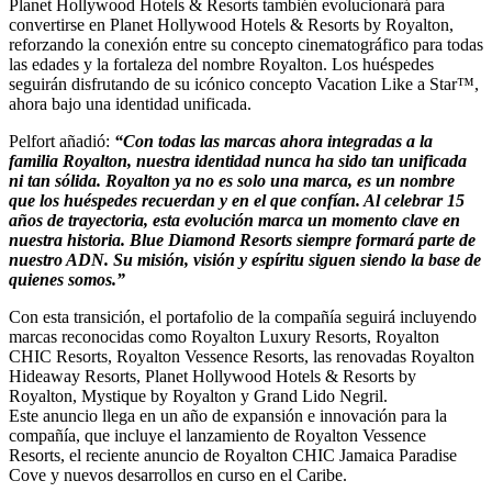
Planet Hollywood Hotels & Resorts también evolucionará para
convertirse en Planet Hollywood Hotels & Resorts by Royalton,
reforzando la conexión entre su concepto cinematográfico para todas
las edades y la fortaleza del nombre Royalton. Los huéspedes
seguirán disfrutando de su icónico concepto Vacation Like a Star™,
ahora bajo una identidad unificada.
Pelfort añadió:
“Con todas las marcas ahora integradas a la
familia Royalton, nuestra identidad nunca ha sido tan unificada
ni tan sólida. Royalton ya no es solo una marca, es un nombre
que los huéspedes recuerdan y en el que confían. Al celebrar 15
años de trayectoria, esta evolución marca un momento clave en
nuestra historia. Blue Diamond Resorts siempre formará parte de
nuestro ADN. Su misión, visión y espíritu siguen siendo la base de
quienes somos.”
Con esta transición, el portafolio de la compañía seguirá incluyendo
marcas reconocidas como Royalton Luxury Resorts, Royalton
CHIC Resorts, Royalton Vessence Resorts, las renovadas Royalton
Hideaway Resorts, Planet Hollywood Hotels & Resorts by
Royalton, Mystique by Royalton y Grand Lido Negril.
Este anuncio llega en un año de expansión e innovación para la
compañía, que incluye el lanzamiento de Royalton Vessence
Resorts, el reciente anuncio de Royalton CHIC Jamaica Paradise
Cove y nuevos desarrollos en curso en el Caribe.