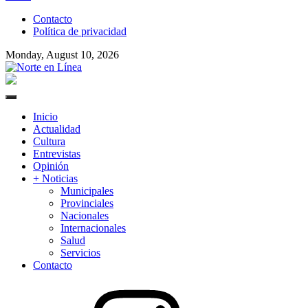
to
Contacto
content
Política de privacidad
Monday, August 10, 2026
Norte en Línea
Primary
Menu
Inicio
Actualidad
Cultura
Entrevistas
Opinión
+ Noticias
Municipales
Provinciales
Nacionales
Internacionales
Salud
Servicios
Contacto
Instagram