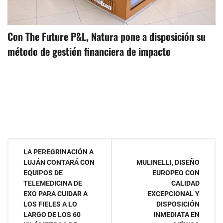
Con The Future P&L, Natura pone a disposición su
método de gestión financiera de impacto
Navegación
LA PEREGRINACIÓN A
LUJÁN CONTARÁ CON
MULINELLI, DISEÑO
de
EQUIPOS DE
EUROPEO CON
TELEMEDICINA DE
CALIDAD
entradas
EXO PARA CUIDAR A
EXCEPCIONAL Y
LOS FIELES A LO
DISPOSICIÓN
LARGO DE LOS 60
INMEDIATA EN