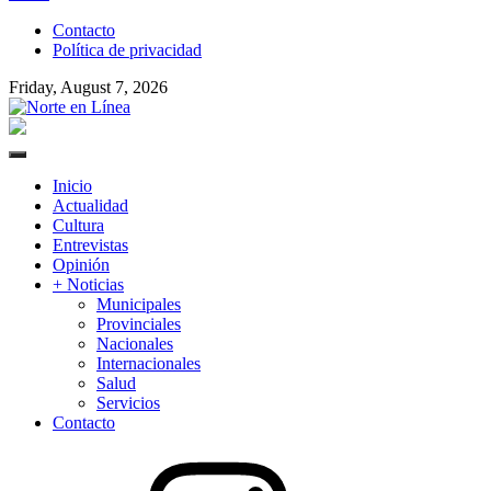
to
Contacto
content
Política de privacidad
Friday, August 7, 2026
Norte en Línea
Primary
Menu
Inicio
Actualidad
Cultura
Entrevistas
Opinión
+ Noticias
Municipales
Provinciales
Nacionales
Internacionales
Salud
Servicios
Contacto
Instagram