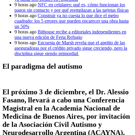
9 horas ago
NFC en celulares: qué es, cómo funcionan los
pagos sin contacto y por qué reemplazan a las tarjetas físicas
9 horas ago
Construir ya no cuesta lo que dice el metro
cuadrado: los 5 errores que pueden encarecer una obra hasta
un 50%
9 horas ago
Bithouse recibe a editoriales independientes en
una nueva edición de Feria Refugio
9 horas ago
Encuesta de Marsh revela que el apetito de las
aseguradoras por el crédito privado sigue creciendo, pero la
disciplina sigue siendo primordial
El paradigma del autismo
El próximo 3 de diciembre, el
Dr. Alessio
Fasano
, llevará a cabo una Conferencia
Magistral en la
Academia Nacional de
Medicina
de Buenos Aires, por invitación
de la
Asociación Civil Autismo y
Neurodesarrollo Argentina (ACAYNA).