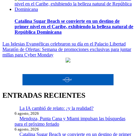
Catalina Sugar Beach se convierte en un destino de
primer nivel en el Caribe, exhibiendo la belleza natural de
República Dominicana
Navegación
Las Iglesias Evangélicas celebraron su día en el Palacio Libertad
Maratón de Ofertas: Semana de promociones exclusivas para juntar
de
millas para Cyber Monday
entradas
ENTRADAS RECIENTES
La IA cambió de relato: ¿y la realidad?
6 agosto, 2026
Mendoza, Punta Cana y Miami impulsan las búsquedas
para el próximo feriado
6 agosto, 2026
Catalina Sugar Beach se convierte en un destino de primer