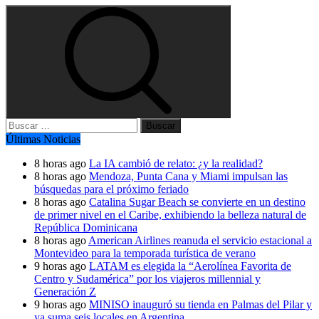
Buscar:
Últimas Noticias
8 horas ago
La IA cambió de relato: ¿y la realidad?
8 horas ago
Mendoza, Punta Cana y Miami impulsan las
búsquedas para el próximo feriado
8 horas ago
Catalina Sugar Beach se convierte en un destino
de primer nivel en el Caribe, exhibiendo la belleza natural de
República Dominicana
8 horas ago
American Airlines reanuda el servicio estacional a
Montevideo para la temporada turística de verano
9 horas ago
LATAM es elegida la “Aerolínea Favorita de
Centro y Sudamérica” por los viajeros millennial y
Generación Z
9 horas ago
MINISO inauguró su tienda en Palmas del Pilar y
ya suma seis locales en Argentina