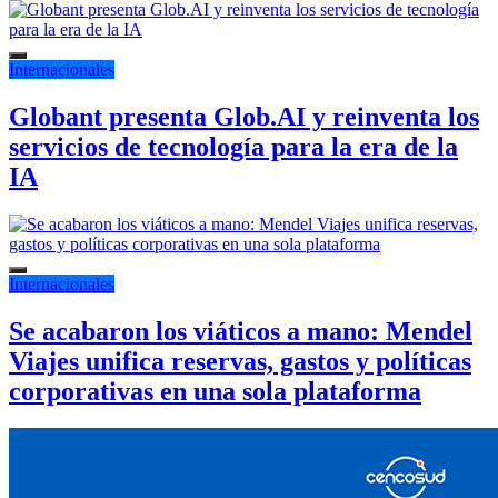
Internacionales
Globant presenta Glob.AI y reinventa los
servicios de tecnología para la era de la
IA
Internacionales
Se acabaron los viáticos a mano: Mendel
Viajes unifica reservas, gastos y políticas
corporativas en una sola plataforma