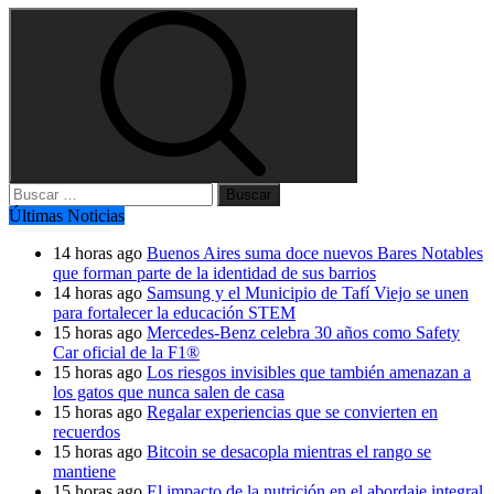
Buscar:
Últimas Noticias
14 horas ago
Buenos Aires suma doce nuevos Bares Notables
que forman parte de la identidad de sus barrios
14 horas ago
Samsung y el Municipio de Tafí Viejo se unen
para fortalecer la educación STEM
15 horas ago
Mercedes-Benz celebra 30 años como Safety
Car oficial de la F1®
15 horas ago
Los riesgos invisibles que también amenazan a
los gatos que nunca salen de casa
15 horas ago
Regalar experiencias que se convierten en
recuerdos
15 horas ago
Bitcoin se desacopla mientras el rango se
mantiene
15 horas ago
El impacto de la nutrición en el abordaje integral