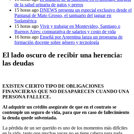
de la salud urinaria de gatos y perros
15 horas ago
DNEWS presenta un especial exclusivo desde el
Pantanal de Mato Grosso, el santuario del jaguar en
Sudamérica
15 horas ago
Vivir y trabajar en Montevideo, Santiago o
Buenos Aires: comparativa de salarios y costo de vida
16 horas ago
Enseñá por Argentina lanza un programa de
formación docente sobre género y tecnología
El lado oscuro de recibir una herencia:
las deudas
EXISTEN CIERTO TIPO DE OBLIGACIONES
FINANCIERAS QUE NO DESAPARECEN CUANDO UNA
PERSONA FALLECE.
Al adquirir un crédito asegúrate de que en el contrato se
contemple un seguro de vida, para que en caso de fallecimiento
la deuda quede solventada.
La pérdida de un ser querido es uno de los momentos más difíciles
en la vida, tanto que muchas veces no se tiene cabeza para nada