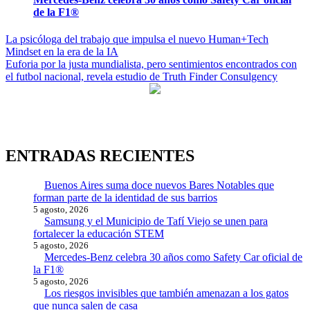
de la F1®
Navegación
La psicóloga del trabajo que impulsa el nuevo Human+Tech
Mindset en la era de la IA
de
Euforia por la justa mundialista, pero sentimientos encontrados con
entradas
el futbol nacional, revela estudio de Truth Finder Consulgency
ENTRADAS RECIENTES
Buenos Aires suma doce nuevos Bares Notables que
forman parte de la identidad de sus barrios
5 agosto, 2026
Samsung y el Municipio de Tafí Viejo se unen para
fortalecer la educación STEM
5 agosto, 2026
Mercedes-Benz celebra 30 años como Safety Car oficial de
la F1®
5 agosto, 2026
Los riesgos invisibles que también amenazan a los gatos
que nunca salen de casa