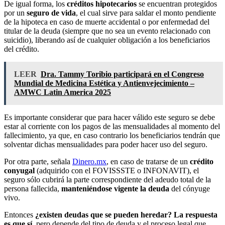
De igual forma, los
créditos hipotecarios
se encuentran protegidos
por un
seguro de vida
, el cual sirve para saldar el monto pendiente
de la hipoteca en caso de muerte accidental o por enfermedad del
titular de la deuda (siempre que no sea un evento relacionado con
suicidio), liberando así de cualquier obligación a los beneficiarios
del crédito.
LEER
Dra. Tammy Toribio participará en el Congreso
Mundial de Medicina Estética y Antienvejecimiento –
AMWC Latin America 2025
Es importante considerar que para hacer válido este seguro se debe
estar al corriente con los pagos de las mensualidades al momento del
fallecimiento, ya que, en caso contrario los beneficiarios tendrán que
solventar dichas mensualidades para poder hacer uso del seguro.
Por otra parte, señala
Dinero.mx
, en caso de tratarse de un
crédito
conyugal
(adquirido con el FOVISSSTE o INFONAVIT), el
seguro sólo cubrirá la parte correspondiente del adeudo total de la
persona fallecida,
manteniéndose vigente la deuda
del cónyuge
vivo.
Entonces
¿existen deudas que se pueden heredar? La respuesta
es que sí
, pero depende del tipo de deuda y el proceso legal que