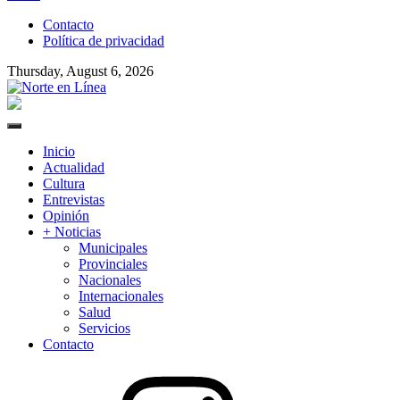
to
Contacto
content
Política de privacidad
Thursday, August 6, 2026
Norte en Línea
Primary
Menu
Inicio
Actualidad
Cultura
Entrevistas
Opinión
+ Noticias
Municipales
Provinciales
Nacionales
Internacionales
Salud
Servicios
Contacto
Instagram