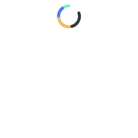
oportunidades de ingresos y lograr fácilmente
un crecimiento diario del 4% en sus activos
digitales
Con The Future P&L, Natura pone a disposición
su método de gestión financiera de impacto