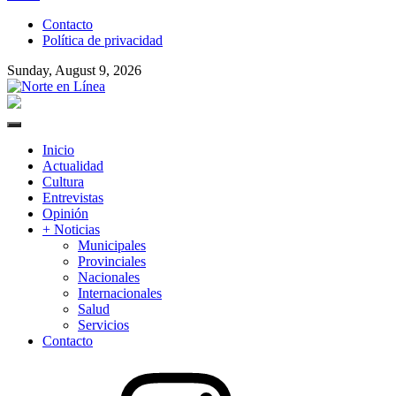
to
Contacto
content
Política de privacidad
Sunday, August 9, 2026
Norte en Línea
Primary
Menu
Inicio
Actualidad
Cultura
Entrevistas
Opinión
+ Noticias
Municipales
Provinciales
Nacionales
Internacionales
Salud
Servicios
Contacto
Instagram