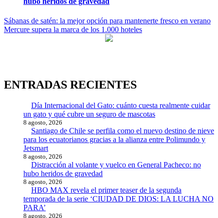
hubo heridos de gravedad
Navegación
Sábanas de satén: la mejor opción para mantenerte fresco en verano
Mercure supera la marca de los 1.000 hoteles
de
entradas
ENTRADAS RECIENTES
Día Internacional del Gato: cuánto cuesta realmente cuidar
un gato y qué cubre un seguro de mascotas
8 agosto, 2026
Santiago de Chile se perfila como el nuevo destino de nieve
para los ecuatorianos gracias a la alianza entre Polimundo y
Jetsmart
8 agosto, 2026
Distracción al volante y vuelco en General Pacheco: no
hubo heridos de gravedad
8 agosto, 2026
HBO MAX revela el primer teaser de la segunda
temporada de la serie ‘CIUDAD DE DIOS: LA LUCHA NO
PARA’
8 agosto, 2026