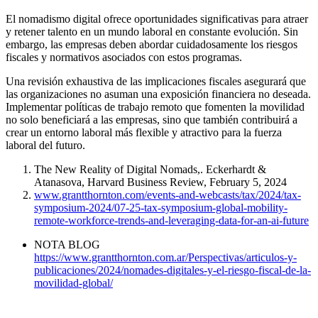
El nomadismo digital ofrece oportunidades significativas para atraer
y retener talento en un mundo laboral en constante evolución. Sin
embargo, las empresas deben abordar cuidadosamente los riesgos
fiscales y normativos asociados con estos programas.
Una revisión exhaustiva de las implicaciones fiscales asegurará que
las organizaciones no asuman una exposición financiera no deseada.
Implementar políticas de trabajo remoto que fomenten la movilidad
no solo beneficiará a las empresas, sino que también contribuirá a
crear un entorno laboral más flexible y atractivo para la fuerza
laboral del futuro.
The New Reality of Digital Nomads,. Eckerhardt &
Atanasova, Harvard Business Review, February 5, 2024
www.grantthornton.com/events-and-webcasts/tax/2024/tax-
symposium-2024/07-25-tax-symposium-global-mobility-
remote-workforce-trends-and-leveraging-data-for-an-ai-future
NOTA BLOG
https://www.grantthornton.com.ar/Perspectivas/articulos-y-
publicaciones/2024/nomades-digitales-y-el-riesgo-fiscal-de-la-
movilidad-global/