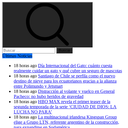
Buscar:
Últimas Noticias
18 horas ago
Día Internacional del Gato: cuánto cuesta
realmente cuidar un gato y qué cubre un seguro de mascotas
18 horas ago
Santiago de Chile se perfila como el nuevo
destino de nieve para los ecuatorianos gracias a la alianza
entre Polimundo y Jetsmart
18 horas ago
Distracción al volante y vuelco en General
Pacheco: no hubo heridos de gravedad
18 horas ago
HBO MAX revela el primer teaser de la
segunda temporada de la serie ‘CIUDAD DE DIOS: LA
LUCHA NO PARA’
18 horas ago
La multinacional irlandesa Kingspan Group
elige a Grupo LTN, referente argentino de la construcción,
para expandirse en Sudamérica