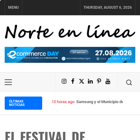
Skip
MENU
THURSDAY, AUGUST 6, 2026
to
content
NORTE EN LÍNEA
Instagram
Facebook
X
LinkedIn
Pinterest
YouTube
Primary
Menu
ÚLTIMAS
10 horas ago
Samsung y el Municipio de Tafí Vie
NOTICIAS
EL FESTIVAL DE