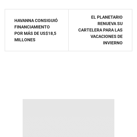
Navegación
EL PLANETARIO
HAVANNA CONSIGUIÓ
RENUEVA SU
de
FINANCIAMIENTO
CARTELERA PARA LAS
POR MÁS DE US$18,5
VACACIONES DE
entradas
MILLONES
INVIERNO