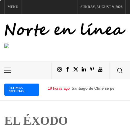
Skip
MENU
SUNDAY, AUGUST 9, 2026
to
content
NORTE EN LÍNEA
Instagram
Facebook
X
LinkedIn
Pinterest
YouTube
Primary
Menu
ÚLTIMAS
19 horas ago
Santiago de Chile se perfila com
NOTICIAS
EL ÉXODO