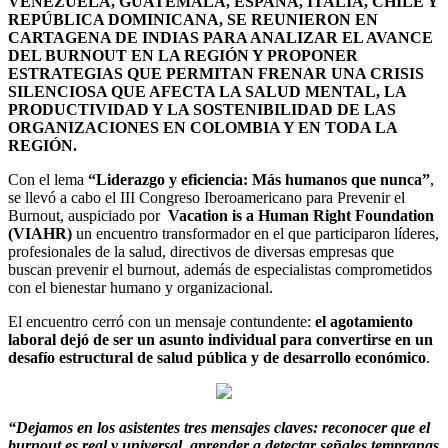
VENEZUELA, GUATEMALA, ESPAÑA, ITALIA, CHILE Y
REPÚBLICA DOMINICANA, SE REUNIERON EN
CARTAGENA DE INDIAS PARA ANALIZAR EL AVANCE
DEL BURNOUT EN LA REGIÓN Y PROPONER
ESTRATEGIAS QUE PERMITAN FRENAR UNA CRISIS
SILENCIOSA QUE AFECTA LA SALUD MENTAL, LA
PRODUCTIVIDAD Y LA SOSTENIBILIDAD DE LAS
ORGANIZACIONES EN COLOMBIA Y EN TODA LA
REGIÓN.
Con el lema
“Liderazgo y eficiencia: Más humanos que nunca”
,
se llevó a cabo el III Congreso Iberoamericano para Prevenir el
Burnout, auspiciado por
Vacation is a Human Right Foundation
(VIAHR)
un encuentro transformador en el que participaron líderes,
profesionales de la salud, directivos de diversas empresas que
buscan prevenir el burnout, además de especialistas comprometidos
con el bienestar humano y organizacional.
El encuentro cerró con un mensaje contundente:
el agotamiento
laboral dejó de ser un asunto individual para convertirse en un
desafío estructural de salud pública y de desarrollo económico
.
“Dejamos en los asistentes tres mensajes claves: reconocer que el
burnout es real y universal, aprender a detectar señales tempranas