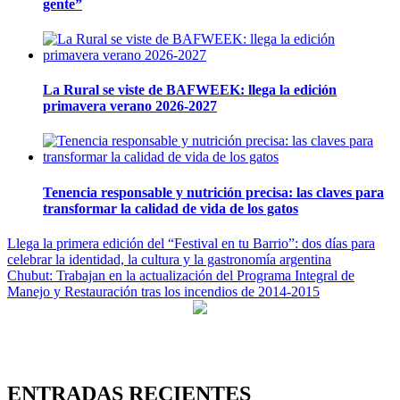
gente”
La Rural se viste de BAFWEEK: llega la edición
primavera verano 2026-2027
Tenencia responsable y nutrición precisa: las claves para
transformar la calidad de vida de los gatos
Navegación
Llega la primera edición del “Festival en tu Barrio”: dos días para
celebrar la identidad, la cultura y la gastronomía argentina
de
Chubut: Trabajan en la actualización del Programa Integral de
entradas
Manejo y Restauración tras los incendios de 2014-2015
ENTRADAS RECIENTES