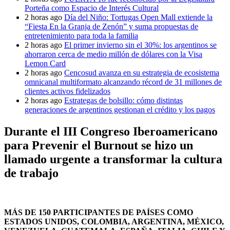
Porteña como Espacio de Interés Cultural
2 horas ago
Día del Niño: Tortugas Open Mall extiende la
“Fiesta En la Granja de Zenón” y suma propuestas de
entretenimiento para toda la familia
2 horas ago
El primer invierno sin el 30%: los argentinos se
ahorraron cerca de medio millón de dólares con la Visa
Lemon Card
2 horas ago
Cencosud avanza en su estrategia de ecosistema
omnicanal multiformato alcanzando récord de 31 millones de
clientes activos fidelizados
2 horas ago
Estrategas de bolsillo: cómo distintas
generaciones de argentinos gestionan el crédito y los pagos
Durante el III Congreso Iberoamericano
para Prevenir el Burnout se hizo un
llamado urgente a transformar la cultura
de trabajo
MÁS DE 150 PARTICIPANTES DE PAÍSES COMO
ESTADOS UNIDOS, COLOMBIA, ARGENTINA, MÉXICO,