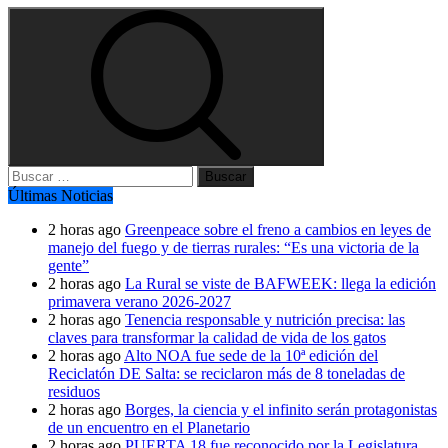
Buscar:
Últimas Noticias
2 horas ago
Greenpeace sobre el freno a cambios en leyes de
manejo del fuego y de tierras rurales: “Es una victoria de la
gente”
2 horas ago
La Rural se viste de BAFWEEK: llega la edición
primavera verano 2026-2027
2 horas ago
Tenencia responsable y nutrición precisa: las
claves para transformar la calidad de vida de los gatos
2 horas ago
Alto NOA fue sede de la 10ª edición del
Reciclatón DE Salta: se reciclaron más de 8 toneladas de
residuos
2 horas ago
Borges, la ciencia y el infinito serán protagonistas
de un encuentro en el Planetario
2 horas ago
PUERTA 18 fue reconocido por la Legislatura