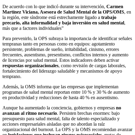
De acuerdo con lo que indicó durante su intervención,
Carmen
Martínez Viciana, Asesora de Salud Mental de la OPS/OMS
, en
la región, este síndrome está estrechamente ligado a
trabajo
precario, alta informalidad y baja inversión en salud mental
,
más que a factores individuales”
Para prevenirlo, la OPS subraya la importancia de identificar señales
tempranas tanto en personas como en equipos: agotamiento
persistente, problemas de sueño, irritabilidad, cinismo, errores
frecuentes, ausentismo, presentismo, conflictos internos y aumento
de licencias por salud mental. Estos indicadores deben activar
respuestas organizacionales
, como revisión de cargas laborales,
fortalecimiento del liderazgo saludable y mecanismos de apoyo
temprano.
Además, la OMS informa que las empresas que implementan
programas de salud mental reportan entre 10 % y 30 % de aumento
en productividad y reducciones de hasta 40 % en ausentismo.
Aunque ha aumentado la conciencia, gobiernos y empresas
no
avanzan al ritmo necesario
. Persisten brechas enormes: bajo
presupuesto para salud mental, falta de talento especializado y
acciones empresariales aisladas que no abordan la raíz
organizacional del burnout. La OPS y la OMS recomiendan avanzar
en
legislaciones que incluyan riesgos psicosociales
, metas de