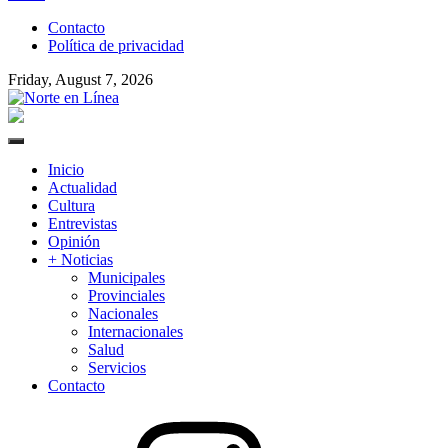
to
Contacto
content
Política de privacidad
Friday, August 7, 2026
Norte en Línea
Primary
Menu
Inicio
Actualidad
Cultura
Entrevistas
Opinión
+ Noticias
Municipales
Provinciales
Nacionales
Internacionales
Salud
Servicios
Contacto
Instagram