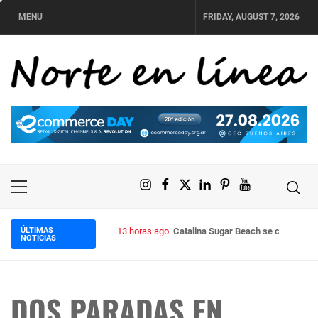
Skip
MENU
FRIDAY, AUGUST 7, 2026
to
content
NORTE EN LÍNEA
Instagram
Facebook
X
LinkedIn
Pinterest
YouTube
Primary
Menu
ÚLTIMAS
13 horas ago
Catalina Sugar Beach se convierte e
NOTICIAS
DOS PARADAS EN