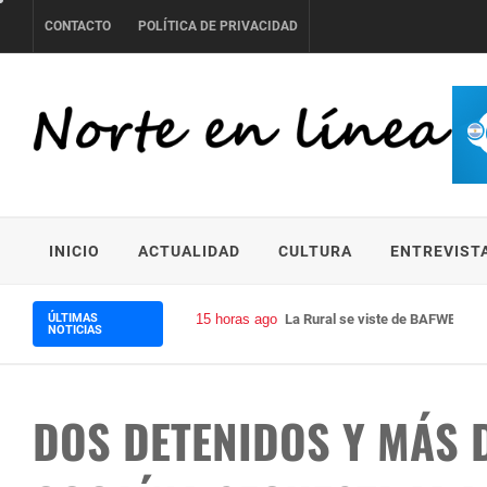
Skip
CONTACTO
POLÍTICA DE PRIVACIDAD
to
content
NORTE EN LÍNEA
INICIO
ACTUALIDAD
CULTURA
ENTREVIST
ÚLTIMAS
15 horas ago
La Rural se viste de BAFWEEK: l
NOTICIAS
DOS DETENIDOS Y MÁS 