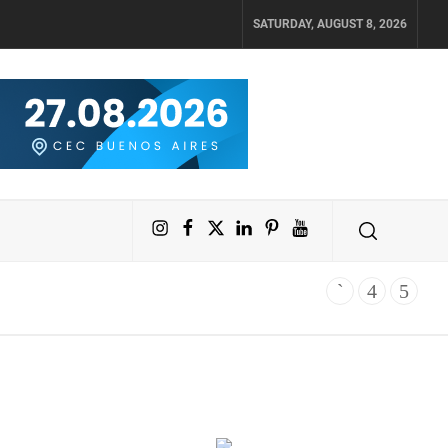
SATURDAY, AUGUST 8, 2026
Instagram
Facebook
X
LinkedIn
Pinterest
YouTube