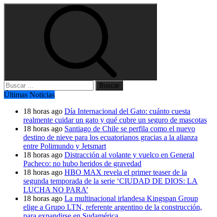
Buscar:
Últimas Noticias
18 horas ago
Día Internacional del Gato: cuánto cuesta
realmente cuidar un gato y qué cubre un seguro de mascotas
18 horas ago
Santiago de Chile se perfila como el nuevo
destino de nieve para los ecuatorianos gracias a la alianza
entre Polimundo y Jetsmart
18 horas ago
Distracción al volante y vuelco en General
Pacheco: no hubo heridos de gravedad
18 horas ago
HBO MAX revela el primer teaser de la
segunda temporada de la serie ‘CIUDAD DE DIOS: LA
LUCHA NO PARA’
18 horas ago
La multinacional irlandesa Kingspan Group
elige a Grupo LTN, referente argentino de la construcción,
para expandirse en Sudamérica