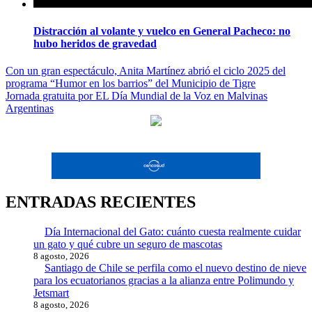
Distracción al volante y vuelco en General Pacheco: no
hubo heridos de gravedad
Navegación
Con un gran espectáculo, Anita Martínez abrió el ciclo 2025 del
programa “Humor en los barrios” del Municipio de Tigre
de
Jornada gratuita por EL Día Mundial de la Voz en Malvinas
entradas
Argentinas
ENTRADAS RECIENTES
Día Internacional del Gato: cuánto cuesta realmente cuidar
un gato y qué cubre un seguro de mascotas
8 agosto, 2026
Santiago de Chile se perfila como el nuevo destino de nieve
para los ecuatorianos gracias a la alianza entre Polimundo y
Jetsmart
8 agosto, 2026