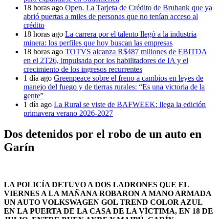
18 horas ago
Open. La Tarjeta de Crédito de Brubank que ya
abrió puertas a miles de personas que no tenían acceso al
crédito
18 horas ago
La carrera por el talento llegó a la industria
minera: los perfiles que hoy buscan las empresas
18 horas ago
TOTVS alcanza R$487 millones de EBITDA
en el 2T26, impulsada por los habilitadores de IA y el
crecimiento de los ingresos recurrentes
1 día ago
Greenpeace sobre el freno a cambios en leyes de
manejo del fuego y de tierras rurales: “Es una victoria de la
gente”
1 día ago
La Rural se viste de BAFWEEK: llega la edición
primavera verano 2026-2027
Dos detenidos por el robo de un auto en
Garín
LA POLICÍA DETUVO A DOS LADRONES QUE EL
VIERNES A LA MAÑANA ROBARON A MANO ARMADA
UN AUTO VOLKSWAGEN GOL TREND COLOR AZUL
EN LA PUERTA DE LA CASA DE LA VÍCTIMA, EN 18 DE