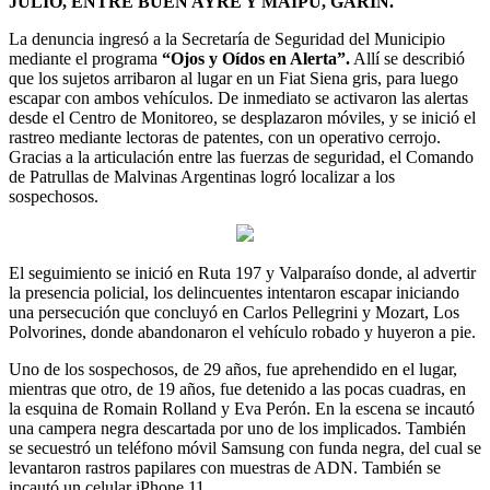
JULIO, ENTRE BUEN AYRE Y MAIPÚ, GARÍN.
La denuncia ingresó a la Secretaría de Seguridad del Municipio
mediante el programa
“Ojos y Oídos en Alerta”.
Allí se describió
que los sujetos arribaron al lugar en un Fiat Siena gris, para luego
escapar con ambos vehículos. De inmediato se activaron las alertas
desde el Centro de Monitoreo, se desplazaron móviles, y se inició el
rastreo mediante lectoras de patentes, con un operativo cerrojo.
Gracias a la articulación entre las fuerzas de seguridad, el Comando
de Patrullas de Malvinas Argentinas logró localizar a los
sospechosos.
El seguimiento se inició en Ruta 197 y Valparaíso donde, al advertir
la presencia policial, los delincuentes intentaron escapar iniciando
una persecución que concluyó en Carlos Pellegrini y Mozart, Los
Polvorines, donde abandonaron el vehículo robado y huyeron a pie.
Uno de los sospechosos, de 29 años, fue aprehendido en el lugar,
mientras que otro, de 19 años, fue detenido a las pocas cuadras, en
la esquina de Romain Rolland y Eva Perón. En la escena se incautó
una campera negra descartada por uno de los implicados. También
se secuestró un teléfono móvil Samsung con funda negra, del cual se
levantaron rastros papilares con muestras de ADN. También se
incautó un celular iPhone 11.