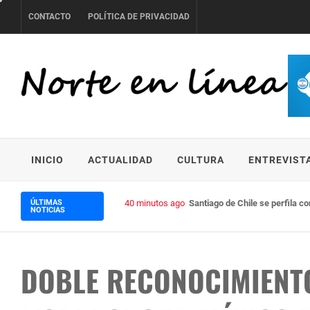
Skip
CONTACTO
POLÍTICA DE PRIVACIDAD
to
content
NORTE EN LÍNEA
INICIO
ACTUALIDAD
CULTURA
ENTREVIST
ÚLTIMAS
40 minutos ago
Santiago de Chile se perfila c
NOTICIAS
DOBLE RECONOCIMIENT