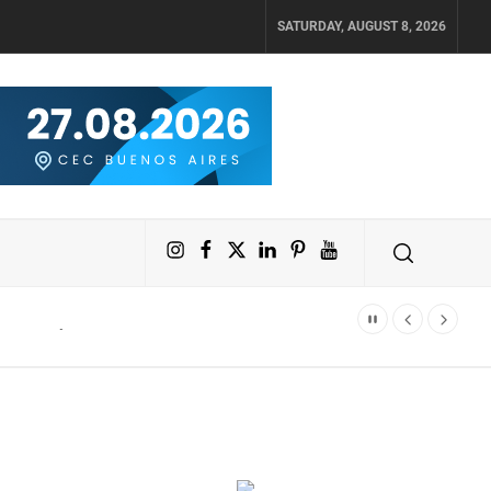
SATURDAY, AUGUST 8, 2026
Instagram
Facebook
X
LinkedIn
Pinterest
YouTube
 Polimundo y Jetsmart