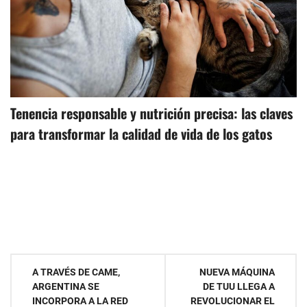
Tenencia responsable y nutrición precisa: las claves
para transformar la calidad de vida de los gatos
Navegación
A TRAVÉS DE CAME,
NUEVA MÁQUINA
ARGENTINA SE
DE TUU LLEGA A
de
INCORPORA A LA RED
REVOLUCIONAR EL