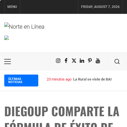
Skip
MENU
FRIDAY, AUGUST 7, 2026
to
content
NORTE EN LÍNEA
Instagram
Facebook
X
LinkedIn
Pinterest
YouTube
Primary
Menu
ÚLTIMAS
25 minutos ago
Tenencia responsable y nutrición 
NOTICIAS
DIEGOUP COMPARTE LA