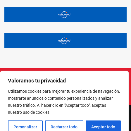
Valoramos tu privacidad
Instagram
Facebook
X
LinkedIn
Pinterest
YouTube
Utilizamos cookies para mejorar tu experiencia de navegación,
mostrarte anuncios o contenido personalizados y analizar
nuestro tráfico. Al hacer clic en "Aceptar todo", aceptas
nuestro uso de cookies.
NORTE EN LÍNEA - TODOS LOS DERECHOS RESERVADOS
Personalizar
Rechazar todo
Aceptar todo