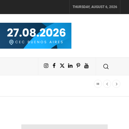
THURSDAY, AUGUST 6, 2026
Instagram
Facebook
X
LinkedIn
Pinterest
YouTube