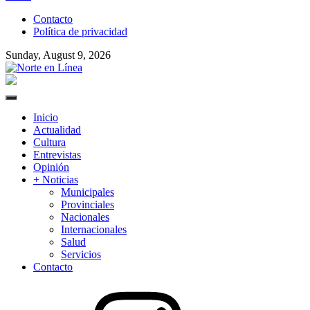
to
Contacto
content
Política de privacidad
Sunday, August 9, 2026
Norte en Línea
Primary
Menu
Inicio
Actualidad
Cultura
Entrevistas
Opinión
+ Noticias
Municipales
Provinciales
Nacionales
Internacionales
Salud
Servicios
Contacto
Instagram