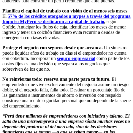
concretos para construir un perfil crediticio que abra puertas.
Planifica el capital de trabajo con visión de al menos seis meses.
El
57% de los créditos otorgados a mypes a través del programa
Impulso MyPerú se destinaron a capital de trabajo
,
según
Cofide. Anticipar los flujos de caja, identificar los meses de menor
ingreso y tener un colchón financiero evita recurrir a deudas de
emergencia con tasas elevadas.
Protege el negocio con seguros desde que arranca.
Un siniestro
puede liquidar años de trabajo en días si el emprendedor no cuenta
con cobertura. Incorporar un
seguro empresarial
como parte de los
costos fijos es una decisión que separa a los negocios que
sobreviven de los que no.
No reinviertas todo: reserva una parte para tu futuro.
El
emprendedor que vive exclusivamente del negocio asume un riesgo
doble, si el negocio falla, falla todo. Destinar un porcentaje fijo de
las ganancias a instrumentos de ahorro o inversión con respaldo
construye una red de seguridad personal que no depende de la suerte
del emprendimiento.
“Perú tiene millones de emprendedores con iniciativa y talento. El
salto de una microempresa a una empresa sólida muchas veces no
depende del producto ni del mercado, sino de las decisiones
financieras que se toman —o que se evitan tomar— en los