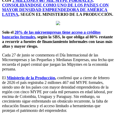
CON
2 MILLONES 467 MIL MYPE FORMALES,
CONSOLIDÁNDOSE COMO UNO DE LOS PAÍSES CON
MAYOR DENSIDAD EMPRENDEDORA DE AMÉRICA
LATINA
, SEGÚN EL MINISTERIO DE LA PRODUCCIÓN.
Solo el
20% de las microempresas tiene acceso a créditos
bancarios formales
, según la SBS, lo que obliga al 80% restante
a recurrir a fuentes de financiamiento informales con tasas más
altas y mayor riesgo.
Cada 27 de junio se conmemora el Día Internacional de las
Microempresas y las Pequeñas y Medianas Empresas, una fecha que
recuerda el papel central que juegan las Mipymes en la economía
peruana.
El
Ministerio de la Producción
,
confirmó que a cierre de febrero
de 2026 el país registraba 2 millones 467 mil MYPE formales,
siendo uno de los países con mayor densidad emprendedora de la
región con cinco MYPE por cada mil peruanos en edad laboral, por
encima de Colombia, Uruguay y Paraguay. Sin embargo, su
crecimiento sigue enfrentando un obstáculo recurrente, la falta de
educación financiera y el acceso limitado a herramientas que
protejan el patrimonio del emprendedor.