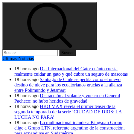
Buscar:
Últimas Noticias
18 horas ago
Día Internacional del Gato: cuánto cuesta
realmente cuidar un gato y qué cubre un seguro de mascotas
18 horas ago
Santiago de Chile se perfila como el nuevo
destino de nieve para los ecuatorianos gracias a la alianza
entre Polimundo y Jetsmart
18 horas ago
Distracción al volante y vuelco en General
Pacheco: no hubo heridos de gravedad
18 horas ago
HBO MAX revela el primer teaser de la
segunda temporada de la serie ‘CIUDAD DE DIOS: LA
LUCHA NO PARA’
18 horas ago
La multinacional irlandesa Kingspan Group
elige a Grupo LTN, referente argentino de la construcción,
para expandirse en Sudamérica